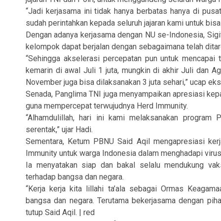
“Jadi kerjasama ini tidak hanya berbatas hanya di pusa
sudah perintahkan kepada seluruh jajaran kami untuk bisa
Dengan adanya kerjasama dengan NU se-Indonesia, Sigit
kelompok dapat berjalan dengan sebagaimana telah dita
“Sehingga akselerasi percepatan pun untuk mencapai ta
kemarin di awal Juli 1 juta, mungkin di akhir Juli dan 
November juga bisa dilaksanakan 3 juta sehari,” ucap ek
Senada, Panglima TNI juga menyampaikan apresiasi kepa
guna mempercepat terwujudnya Herd Immunity.
“Alhamdulillah, hari ini kami melaksanakan program 
serentak,” ujar Hadi.
Sementara, Ketum PBNU Said Aqil mengapresiasi kerja 
Immunity untuk warga Indonesia dalam menghadapi virus
Ia menyatakan siap dan bakal selalu mendukung vaks
terhadap bangsa dan negara.
“Kerja kerja kita lillahi ta’ala sebagai Ormas Keagam
bangsa dan negara. Terutama bekerjasama dengan pihak
tutup Said Aqil. | red