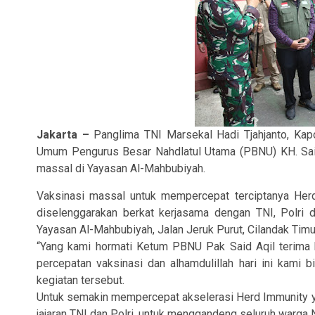
Jakarta –
Panglima TNI Marsekal Hadi Tjahjanto, Ka
Umum Pengurus Besar Nahdlatul Utama (PBNU) KH. Said 
massal di Yayasan Al-Mahbubiyah.
Vaksinasi massal untuk mempercepat terciptanya Herd
diselenggarakan berkat kerjasama dengan TNI, Polri
Yayasan Al-Mahbubiyah, Jalan Jeruk Purut, Cilandak Timu
“Yang kami hormati Ketum PBNU Pak Said Aqil terima 
percepatan vaksinasi dan alhamdulillah hari ini kami 
kegiatan tersebut.
Untuk semakin mempercepat akselerasi Herd Immunity yan
jajaran TNI dan Polri, untuk menggandeng seluruh warga