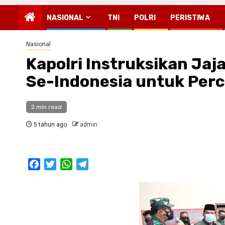
NASIONAL
TNI
POLRI
PERISTIWA
Nasional
Kapolri Instruksikan Ja
Se-Indonesia untuk Per
2 min read
5 tahun ago
admin
Facebook
Twitter
WhatsApp
Telegram