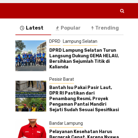
Latest
Popular
Trending
DPRD
Lampung Selatan
DPRD Lampung Selatan Turun
Langsung Dukung GEMA HELAU,
Bersihkan Sejumlah Titik di
Kalianda
Pesisir Barat
Bantah Isu Pakai Pasir Laut,
DPR RI Pastikan dari
Penambang Resmi, Proyek
Pengaman Pantai Mandiri
Sejati Sudah Sesuai Spesifikasi
Bandar Lampung
Pelayanan Kesehatan Harus
Bergerak Cepat, Karena Nyawa