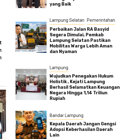
yang Baik
Lampung Selatan
Pemerintahan
Perbaikan Jalan RA Basyid
Segera Dimulai, Pemkab
Lampung Selatan Pastikan
t
Mobilitas Warga Lebih Aman
m
dan Nyaman
n
Lampung
Wujudkan Penegakan Hukum
Holistik , Kejati Lampung
Berhasil Selamatkan Keuangan
Negara Hingga 1,14 Triliun
Rupiah
Bandar Lampung
Kepala Daerah Jangan Gengsi
Adopsi Keberhasilan Daerah
Lain