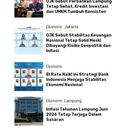
OJK Sebut Perbankan Lampung
Tetap Sehat, Kredit Investasi
dan UMKM Tumbuh Konsisten
Ekonomi
Jakarta
OJK Sebut Stabilitas Keuangan
Nasional Tetap Solid Meski
Dibayangi Risiko Geopolitik dan
Inflasi
Ekonomi
BI Rate Naik! Ini Strategi Bank
Indonesia Menjaga Stabilitas
Ekonomi Nasional
Ekonomi
Lampung
Inflasi Tahunan Lampung Juni
2026 Tetap Terjaga Dalam
Sasaran