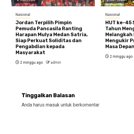
Nasional
Nasional
Jordan Terpilih Pimpin
HUT ke-45 S
Pemuda Pancasila Ranting
Tahun Meng
Harapan Mulya Medan Satria,
Melangkah 
Siap Perkuat Soliditas dan
Mengukir P
Pengabdian kepada
Masa Depa
Masyarakat
2 minggu ago
2 minggu ago
admin
Tinggalkan Balasan
Anda harus
masuk
untuk berkomentar.