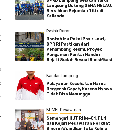
DPRD Lampung Selatan Turun
Langsung Dukung GEMA HELAU,
i
Bersihkan Sejumlah Titik di
Kalianda
n
Pesisir Barat
u
Bantah Isu Pakai Pasir Laut,
n
DPR RI Pastikan dari
Penambang Resmi, Proyek
Pengaman Pantai Mandiri
l
Sejati Sudah Sesuai Spesifikasi
a
Bandar Lampung
d
Pelayanan Kesehatan Harus
Bergerak Cepat, Karena Nyawa
Tidak Bisa Menunggu
n
BUMN
Pesawaran
i
”
Semangat HUT RI ke-81, PLN
dan Kejari Pesawaran Perkuat
Sinergi Wujudkan Tata Kelola