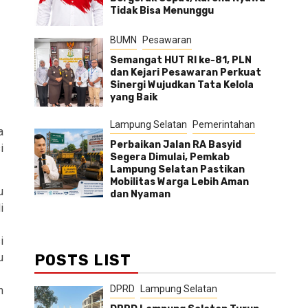
Tidak Bisa Menunggu
BUMN
Pesawaran
Semangat HUT RI ke-81, PLN
dan Kejari Pesawaran Perkuat
Sinergi Wujudkan Tata Kelola
yang Baik
Lampung Selatan
Pemerintahan
a
Perbaikan Jalan RA Basyid
i
Segera Dimulai, Pemkab
Lampung Selatan Pastikan
Mobilitas Warga Lebih Aman
u
dan Nyaman
i
i
u
POSTS LIST
DPRD
Lampung Selatan
h