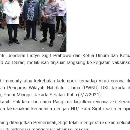
polri Jenderal Listyo Sigit Prabowo dan Ketua Umum dan Ketu
Aqil Siradj melakukan tinjauan langsung ke kegiatan vaksinas
 Immunity atau kekebalan kelompok terhadap virus corona it
 dan Pengurus Wilayah Nahdlatul Ulama (PWNU) DKI Jakarta d
r, Pasar Minggu, Jakarta Selatan, Rabu (7/7/2021).
kasih Pak kami bersama Panglima lanjutkan rencana akseleras
bisa laksanakan kerjasama dengan NU,” kata Sigit usai meninja
g ditargetkan Pemerintah, Sigit telah menginstruksikan seluru
 NU di Indonesia menggelar vaksinasi massal.