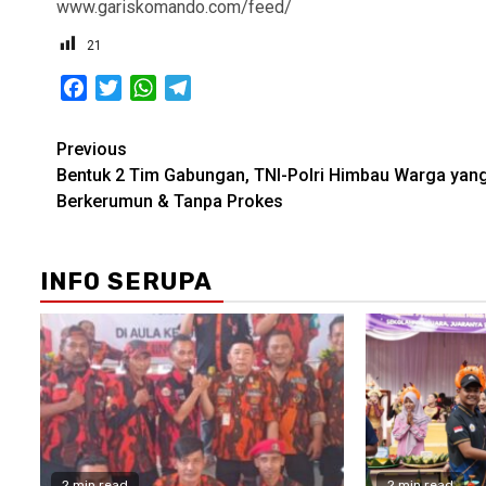
www.gariskomando.com/feed/
21
Facebook
Twitter
WhatsApp
Telegram
Post
Previous
Bentuk 2 Tim Gabungan, TNI-Polri Himbau Warga yan
navigation
Berkerumun & Tanpa Prokes
INFO SERUPA
2 min read
2 min read