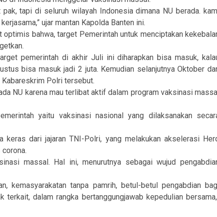
t pak, tapi di seluruh wilayah Indonesia dimana NU berada. kam
 kerjasama,” ujar mantan Kapolda Banten ini.
 optimis bahwa, target Pemerintah untuk menciptakan kekebala
rgetkan.
rget pemerintah di akhir Juli ini diharapkan bisa masuk, kala
Agustus bisa masuk jadi 2 juta. Kemudian selanjutnya Oktober da
s Kabareskrim Polri tersebut.
da NU karena mau terlibat aktif dalam program vaksinasi massa
Pemerintah yaitu vaksinasi nasional yang dilaksanakan secar
keras dari jajaran TNI-Polri, yang melakukan akselerasi Her
 corona.
inasi massal. Hal ini, menurutnya sebagai wujud pengabdia
aan, kemasyarakatan tanpa pamrih, betul-betul pengabdian bag
 terkait, dalam rangka bertanggungjawab kepedulian bersama,