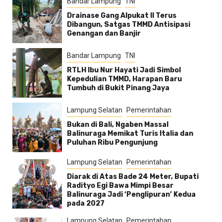
Bandar Lampung
TNI
Drainase Gang Alpukat II Terus
Dibangun, Satgas TMMD Antisipasi
Genangan dan Banjir
Bandar Lampung
TNI
RTLH Ibu Nur Hayati Jadi Simbol
Kepedulian TMMD, Harapan Baru
Tumbuh di Bukit Pinang Jaya
Lampung Selatan
Pemerintahan
Bukan di Bali, Ngaben Massal
Balinuraga Memikat Turis Italia dan
Puluhan Ribu Pengunjung
Lampung Selatan
Pemerintahan
Diarak di Atas Bade 24 Meter, Bupati
Radityo Egi Bawa Mimpi Besar
Balinuraga Jadi ‘Penglipuran’ Kedua
pada 2027
Lampung Selatan
Pemerintahan