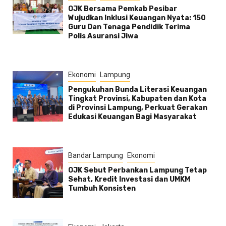
OJK Bersama Pemkab Pesibar
Wujudkan Inklusi Keuangan Nyata: 150
Guru Dan Tenaga Pendidik Terima
Polis Asuransi Jiwa
Ekonomi
Lampung
Pengukuhan Bunda Literasi Keuangan
Tingkat Provinsi, Kabupaten dan Kota
di Provinsi Lampung, Perkuat Gerakan
Edukasi Keuangan Bagi Masyarakat
Bandar Lampung
Ekonomi
OJK Sebut Perbankan Lampung Tetap
Sehat, Kredit Investasi dan UMKM
Tumbuh Konsisten