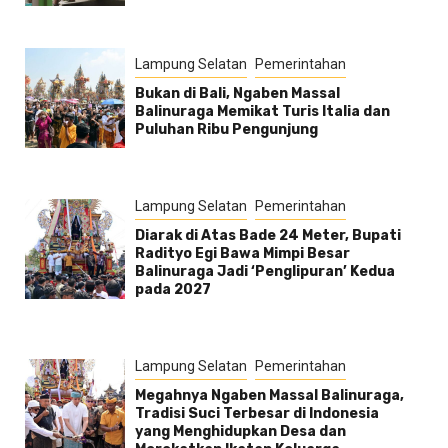
Lampung Selatan
Pemerintahan
Bukan di Bali, Ngaben Massal
Balinuraga Memikat Turis Italia dan
Puluhan Ribu Pengunjung
Lampung Selatan
Pemerintahan
Diarak di Atas Bade 24 Meter, Bupati
Radityo Egi Bawa Mimpi Besar
Balinuraga Jadi ‘Penglipuran’ Kedua
pada 2027
Lampung Selatan
Pemerintahan
Megahnya Ngaben Massal Balinuraga,
Tradisi Suci Terbesar di Indonesia
yang Menghidupkan Desa dan