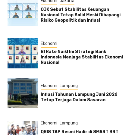
Ekonomi
Jakarta
OJK Sebut Stabilitas Keuangan
Nasional Tetap Solid Meski Dibayangi
Risiko Geopolitik dan Inflasi
Ekonomi
BI Rate Naik! Ini Strategi Bank
Indonesia Menjaga Stabilitas Ekonomi
Nasional
Ekonomi
Lampung
Inflasi Tahunan Lampung Juni 2026
Tetap Terjaga Dalam Sasaran
Ekonomi
Lampung
QRIS TAP Resmi Hadir di SMART BRT