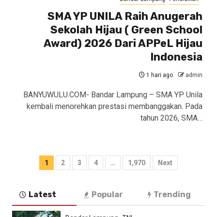
SMA YP UNILA Raih Anugerah
Sekolah Hijau ( Green School
Award) 2026 Dari APPeL Hijau
Indonesia
1 hari ago
admin
BANYUWULU.COM- Bandar Lampung – SMA YP Unila
kembali menorehkan prestasi membanggakan. Pada
tahun 2026, SMA…
Paginasi
1
2
3
4
…
1,970
Next
pos
Latest
Popular
Trending