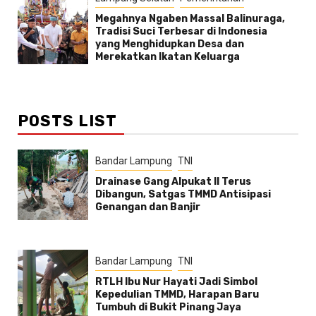
Megahnya Ngaben Massal Balinuraga,
Tradisi Suci Terbesar di Indonesia
yang Menghidupkan Desa dan
Merekatkan Ikatan Keluarga
POSTS LIST
Bandar Lampung
TNI
Drainase Gang Alpukat II Terus
Dibangun, Satgas TMMD Antisipasi
Genangan dan Banjir
Bandar Lampung
TNI
RTLH Ibu Nur Hayati Jadi Simbol
Kepedulian TMMD, Harapan Baru
Tumbuh di Bukit Pinang Jaya