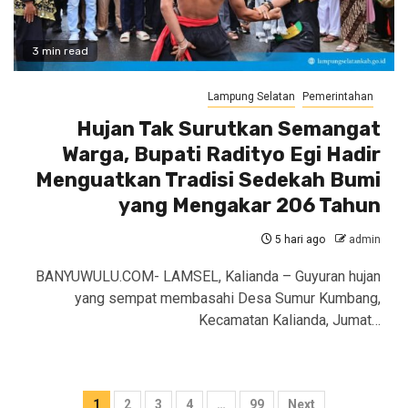
3 min read
Lampung Selatan
Pemerintahan
Hujan Tak Surutkan Semangat
Warga, Bupati Radityo Egi Hadir
Menguatkan Tradisi Sedekah Bumi
yang Mengakar 206 Tahun
5 hari ago
admin
BANYUWULU.COM- LAMSEL, Kalianda – Guyuran hujan
yang sempat membasahi Desa Sumur Kumbang,
Kecamatan Kalianda, Jumat…
Paginasi
1
2
3
4
…
99
Next