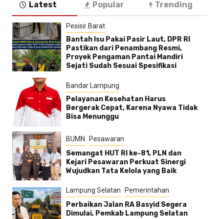
Latest
Popular
Trending
Pesisir Barat
Bantah Isu Pakai Pasir Laut, DPR RI
Pastikan dari Penambang Resmi,
Proyek Pengaman Pantai Mandiri
Sejati Sudah Sesuai Spesifikasi
Bandar Lampung
Pelayanan Kesehatan Harus
Bergerak Cepat, Karena Nyawa Tidak
Bisa Menunggu
BUMN
Pesawaran
Semangat HUT RI ke-81, PLN dan
Kejari Pesawaran Perkuat Sinergi
Wujudkan Tata Kelola yang Baik
Lampung Selatan
Pemerintahan
Perbaikan Jalan RA Basyid Segera
Dimulai, Pemkab Lampung Selatan