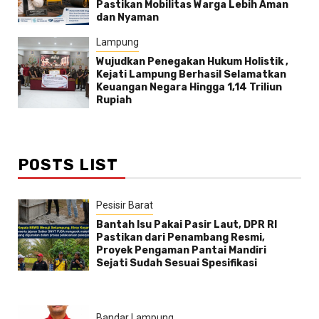
Pastikan Mobilitas Warga Lebih Aman
dan Nyaman
Lampung
Wujudkan Penegakan Hukum Holistik ,
Kejati Lampung Berhasil Selamatkan
Keuangan Negara Hingga 1,14 Triliun
Rupiah
POSTS LIST
Pesisir Barat
Bantah Isu Pakai Pasir Laut, DPR RI
Pastikan dari Penambang Resmi,
Proyek Pengaman Pantai Mandiri
Sejati Sudah Sesuai Spesifikasi
Bandar Lampung