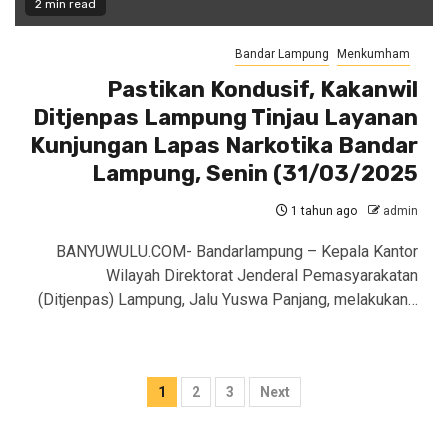
2 min read
Bandar Lampung
Menkumham
Pastikan Kondusif, Kakanwil
Ditjenpas Lampung Tinjau Layanan
Kunjungan Lapas Narkotika Bandar
Lampung, Senin (31/03/2025
1 tahun ago
admin
BANYUWULU.COM- Bandarlampung – Kepala Kantor
Wilayah Direktorat Jenderal Pemasyarakatan
(Ditjenpas) Lampung, Jalu Yuswa Panjang, melakukan…
Paginasi
1
2
3
Next
pos