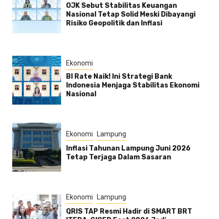
OJK Sebut Stabilitas Keuangan
Nasional Tetap Solid Meski Dibayangi
Risiko Geopolitik dan Inflasi
Ekonomi
BI Rate Naik! Ini Strategi Bank
Indonesia Menjaga Stabilitas Ekonomi
Nasional
Ekonomi
Lampung
Inflasi Tahunan Lampung Juni 2026
Tetap Terjaga Dalam Sasaran
Ekonomi
Lampung
QRIS TAP Resmi Hadir di SMART BRT