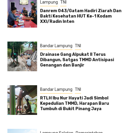
Lampung
TNI
Danrem 043/Gatam Hadiri Ziarah Dan
Bakti Kesehatan HUT Ke-1 Kodam
XXI/Radin Inten
Bandar Lampung
TNI
Drainase Gang Alpukat II Terus
Dibangun, Satgas TMMD Antisipasi
Genangan dan Banjir
Bandar Lampung
TNI
RTLH Ibu Nur Hayati Jadi Simbol
Kepedulian TMMD, Harapan Baru
Tumbuh di Bukit Pinang Jaya
Lampung Selatan
Pemerintahan