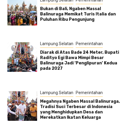
Bukan di Bali, Ngaben Massal
Balinuraga Memikat Turis Italia dan
Puluhan Ribu Pengunjung
Lampung Selatan
Pemerintahan
Diarak di Atas Bade 24 Meter, Bupati
Radityo Egi Bawa Mimpi Besar
Balinuraga Jadi ‘Penglipuran’ Kedua
pada 2027
Lampung Selatan
Pemerintahan
Megahnya Ngaben Massal Balinuraga,
Tradisi Suci Terbesar di Indonesia
yang Menghidupkan Desa dan
Merekatkan Ikatan Keluarga