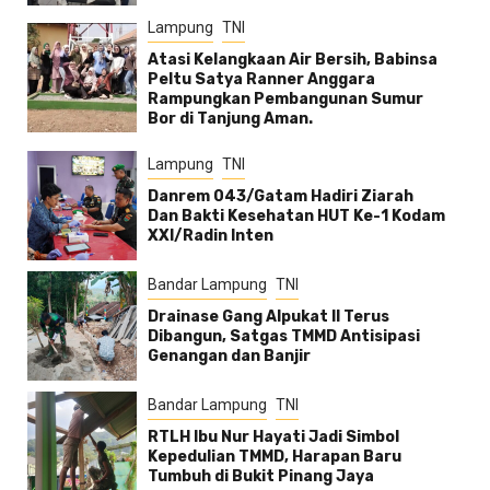
Lampung
TNI
Atasi Kelangkaan Air Bersih, Babinsa
Peltu Satya Ranner Anggara
Rampungkan Pembangunan Sumur
Bor di Tanjung Aman.
Lampung
TNI
Danrem 043/Gatam Hadiri Ziarah
Dan Bakti Kesehatan HUT Ke-1 Kodam
XXI/Radin Inten
Bandar Lampung
TNI
Drainase Gang Alpukat II Terus
Dibangun, Satgas TMMD Antisipasi
Genangan dan Banjir
Bandar Lampung
TNI
RTLH Ibu Nur Hayati Jadi Simbol
Kepedulian TMMD, Harapan Baru
Tumbuh di Bukit Pinang Jaya