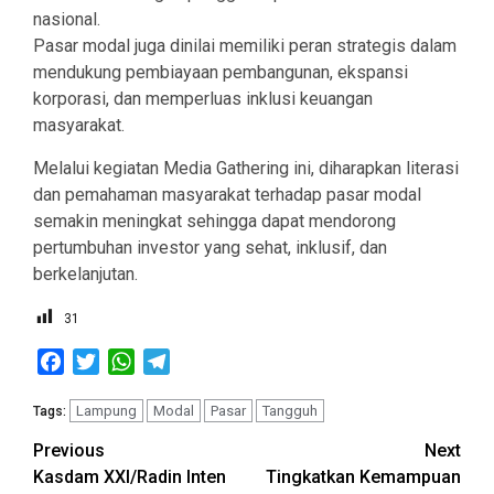
nasional.
Pasar modal juga dinilai memiliki peran strategis dalam
mendukung pembiayaan pembangunan, ekspansi
korporasi, dan memperluas inklusi keuangan
masyarakat.
Melalui kegiatan Media Gathering ini, diharapkan literasi
dan pemahaman masyarakat terhadap pasar modal
semakin meningkat sehingga dapat mendorong
pertumbuhan investor yang sehat, inklusif, dan
berkelanjutan.
31
Facebook
Twitter
WhatsApp
Telegram
Lampung
Modal
Pasar
Tangguh
Tags:
Post
Previous
Next
Kasdam XXI/Radin Inten
Tingkatkan Kemampuan
navigation