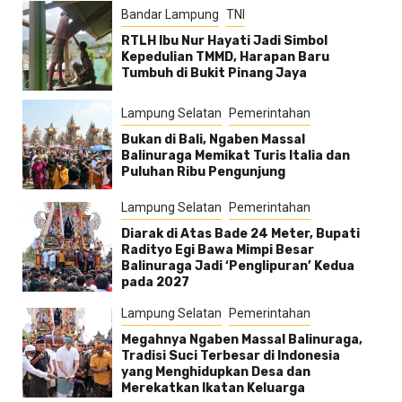
Bandar Lampung
TNI
RTLH Ibu Nur Hayati Jadi Simbol
Kepedulian TMMD, Harapan Baru
Tumbuh di Bukit Pinang Jaya
Lampung Selatan
Pemerintahan
Bukan di Bali, Ngaben Massal
Balinuraga Memikat Turis Italia dan
Puluhan Ribu Pengunjung
Lampung Selatan
Pemerintahan
Diarak di Atas Bade 24 Meter, Bupati
Radityo Egi Bawa Mimpi Besar
Balinuraga Jadi ‘Penglipuran’ Kedua
pada 2027
Lampung Selatan
Pemerintahan
Megahnya Ngaben Massal Balinuraga,
Tradisi Suci Terbesar di Indonesia
yang Menghidupkan Desa dan
Merekatkan Ikatan Keluarga