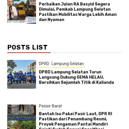
Perbaikan Jalan RA Basyid Segera
Dimulai, Pemkab Lampung Selatan
Pastikan Mobilitas Warga Lebih Aman
dan Nyaman
POSTS LIST
DPRD
Lampung Selatan
DPRD Lampung Selatan Turun
Langsung Dukung GEMA HELAU,
Bersihkan Sejumlah Titik di Kalianda
Pesisir Barat
Bantah Isu Pakai Pasir Laut, DPR RI
Pastikan dari Penambang Resmi,
Proyek Pengaman Pantai Mandiri