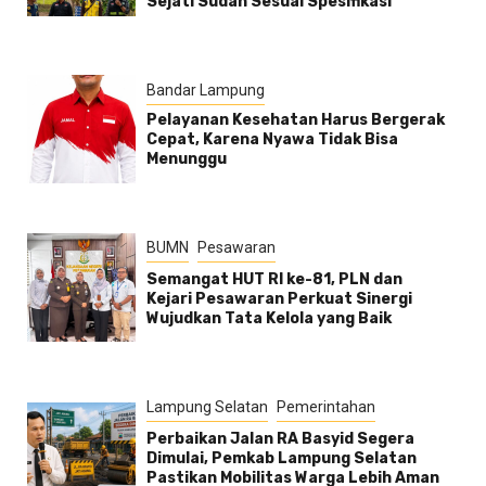
Sejati Sudah Sesuai Spesifikasi
Bandar Lampung
Pelayanan Kesehatan Harus Bergerak
Cepat, Karena Nyawa Tidak Bisa
Menunggu
BUMN
Pesawaran
Semangat HUT RI ke-81, PLN dan
Kejari Pesawaran Perkuat Sinergi
Wujudkan Tata Kelola yang Baik
Lampung Selatan
Pemerintahan
Perbaikan Jalan RA Basyid Segera
Dimulai, Pemkab Lampung Selatan
Pastikan Mobilitas Warga Lebih Aman