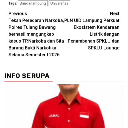
Bandarlampung
Universitas
Tags:
Post
Previous
Next
Tekan Peredaran Narkoba,
PLN UID Lampung Perkuat
navigation
Polres Tulang Bawang
Ekosistem Kendaraan
berhasil mengungkap
Listrik dengan
kasus TP.Narkoba dan Sita
Penambahan SPKLU dan
Barang Bukti Narkotika
SPKLU Lounge
Selama Semester I 2026
INFO SERUPA