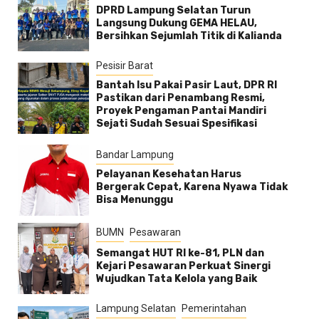
DPRD Lampung Selatan Turun
Langsung Dukung GEMA HELAU,
Bersihkan Sejumlah Titik di Kalianda
Pesisir Barat
Bantah Isu Pakai Pasir Laut, DPR RI
Pastikan dari Penambang Resmi,
Proyek Pengaman Pantai Mandiri
Sejati Sudah Sesuai Spesifikasi
Bandar Lampung
Pelayanan Kesehatan Harus
Bergerak Cepat, Karena Nyawa Tidak
Bisa Menunggu
BUMN
Pesawaran
Semangat HUT RI ke-81, PLN dan
Kejari Pesawaran Perkuat Sinergi
Wujudkan Tata Kelola yang Baik
Lampung Selatan
Pemerintahan