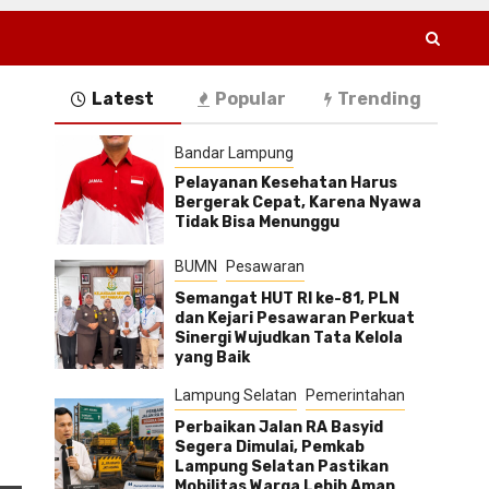
Latest
Popular
Trending
Bandar Lampung
Pelayanan Kesehatan Harus
Bergerak Cepat, Karena Nyawa
Tidak Bisa Menunggu
BUMN
Pesawaran
Semangat HUT RI ke-81, PLN
dan Kejari Pesawaran Perkuat
Sinergi Wujudkan Tata Kelola
yang Baik
Lampung Selatan
Pemerintahan
Perbaikan Jalan RA Basyid
Segera Dimulai, Pemkab
Lampung Selatan Pastikan
Mobilitas Warga Lebih Aman