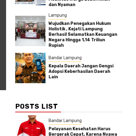
dan Nyaman
Lampung
Wujudkan Penegakan Hukum
Holistik , Kejati Lampung
Berhasil Selamatkan Keuangan
Negara Hingga 1,14 Triliun
Rupiah
Bandar Lampung
Kepala Daerah Jangan Gengsi
Adopsi Keberhasilan Daerah
Lain
POSTS LIST
Bandar Lampung
Pelayanan Kesehatan Harus
Bergerak Cepat, Karena Nyawa