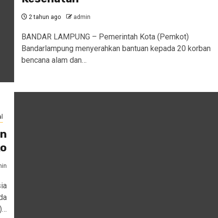
2 tahun ago
admin
BANDAR LAMPUNG – Pemerintah Kota (Pemkot)
Bandarlampung menyerahkan bantuan kepada 20 korban
bencana alam dan…
l
an
ko
in
ia
da
)…