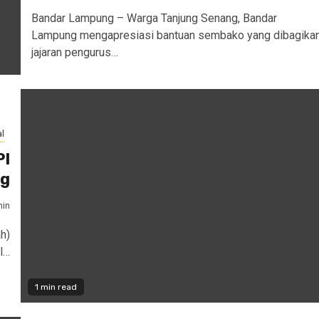
Bandar Lampung – Warga Tanjung Senang, Bandar
Lampung mengapresiasi bantuan sembako yang dibagika
jajaran pengurus…
l
PI
ng
in
h)
l…
1 min read