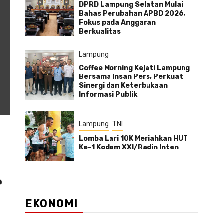
DPRD Lampung Selatan Mulai
Bahas Perubahan APBD 2026,
Fokus pada Anggaran
Berkualitas
Lampung
Coffee Morning Kejati Lampung
Bersama Insan Pers, Perkuat
Sinergi dan Keterbukaan
Informasi Publik
Lampung
TNI
Lomba Lari 10K Meriahkan HUT
Ke-1 Kodam XXI/Radin Inten
o
EKONOMI