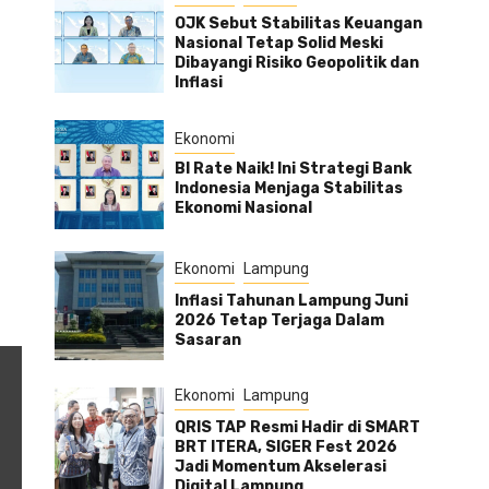
OJK Sebut Stabilitas Keuangan
Nasional Tetap Solid Meski
Dibayangi Risiko Geopolitik dan
Inflasi
Ekonomi
BI Rate Naik! Ini Strategi Bank
Indonesia Menjaga Stabilitas
Ekonomi Nasional
Ekonomi
Lampung
Inflasi Tahunan Lampung Juni
2026 Tetap Terjaga Dalam
Sasaran
Ekonomi
Lampung
QRIS TAP Resmi Hadir di SMART
BRT ITERA, SIGER Fest 2026
Jadi Momentum Akselerasi
Digital Lampung