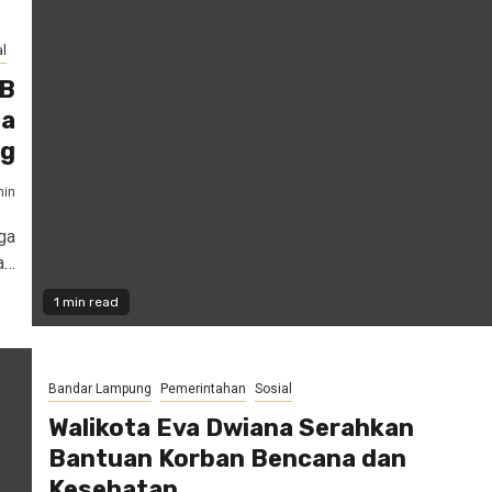
l
BB
da
ng
in
ga
a…
1 min read
Bandar Lampung
Pemerintahan
Sosial
Walikota Eva Dwiana Serahkan
Bantuan Korban Bencana dan
Kesehatan