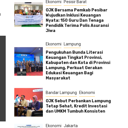
Ekonomi
Pesisir Barat
OJK Bersama Pemkab Pesibar
n
Wujudkan Inklusi Keuangan
Nyata: 150 Guru Dan Tenaga
Pendidik Terima Polis Asuransi
Jiwa
Ekonomi
Lampung
Pengukuhan Bunda Literasi
Keuangan Tingkat Provinsi,
Kabupaten dan Kota di Provinsi
Lampung, Perkuat Gerakan
Edukasi Keuangan Bagi
Masyarakat
Bandar Lampung
Ekonomi
OJK Sebut Perbankan Lampung
Tetap Sehat, Kredit Investasi
dan UMKM Tumbuh Konsisten
Ekonomi
Jakarta