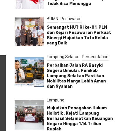
Tidak Bisa Menunggu
BUMN
Pesawaran
Semangat HUT RI ke-81, PLN
dan Kejari Pesawaran Perkuat
Sinergi Wujudkan Tata Kelola
yang Baik
Lampung Selatan
Pemerintahan
Perbaikan Jalan RA Basyid
Segera Dimulai, Pemkab
Lampung Selatan Pastikan
Mobilitas Warga Lebih Aman
dan Nyaman
Lampung
Wujudkan Penegakan Hukum
Holistik , Kejati Lampung
Berhasil Selamatkan Keuangan
Negara Hingga 1,14 Triliun
Rupiah