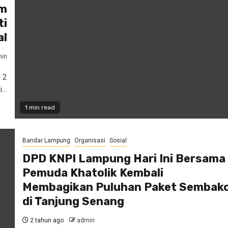
am
ti
al
in
 2
i…
1 min read
Bandar Lampung
Organisasi
Sosial
DPD KNPI Lampung Hari Ini Bersama
Pemuda Khatolik Kembali
Membagikan Puluhan Paket Sembak
di Tanjung Senang
2 tahun ago
admin