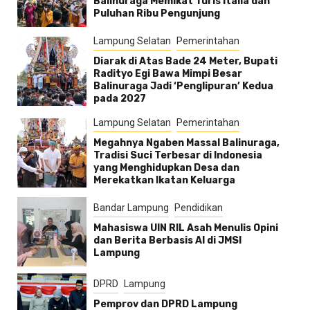
Balinuraga Memikat Turis Italia dan
Puluhan Ribu Pengunjung
Lampung Selatan
Pemerintahan
Diarak di Atas Bade 24 Meter, Bupati
Radityo Egi Bawa Mimpi Besar
Balinuraga Jadi ‘Penglipuran’ Kedua
pada 2027
Lampung Selatan
Pemerintahan
Megahnya Ngaben Massal Balinuraga,
Tradisi Suci Terbesar di Indonesia
yang Menghidupkan Desa dan
Merekatkan Ikatan Keluarga
Bandar Lampung
Pendidikan
Mahasiswa UIN RIL Asah Menulis Opini
dan Berita Berbasis AI di JMSI
Lampung
DPRD
Lampung
Pemprov dan DPRD Lampung