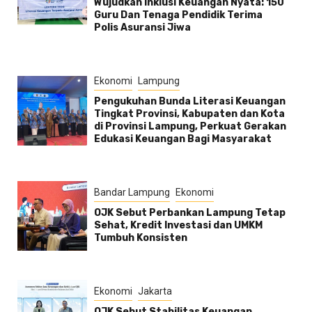
Wujudkan Inklusi Keuangan Nyata: 150
Guru Dan Tenaga Pendidik Terima
Polis Asuransi Jiwa
Ekonomi
Lampung
Pengukuhan Bunda Literasi Keuangan
Tingkat Provinsi, Kabupaten dan Kota
di Provinsi Lampung, Perkuat Gerakan
Edukasi Keuangan Bagi Masyarakat
Bandar Lampung
Ekonomi
OJK Sebut Perbankan Lampung Tetap
Sehat, Kredit Investasi dan UMKM
Tumbuh Konsisten
Ekonomi
Jakarta
OJK Sebut Stabilitas Keuangan