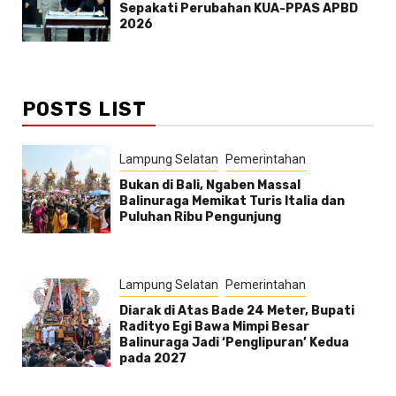
Sepakati Perubahan KUA-PPAS APBD
2026
POSTS LIST
Lampung Selatan
Pemerintahan
Bukan di Bali, Ngaben Massal
Balinuraga Memikat Turis Italia dan
Puluhan Ribu Pengunjung
Lampung Selatan
Pemerintahan
Diarak di Atas Bade 24 Meter, Bupati
Radityo Egi Bawa Mimpi Besar
Balinuraga Jadi ‘Penglipuran’ Kedua
pada 2027