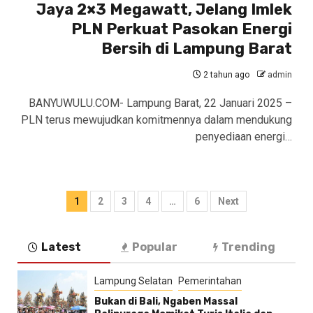
Jaya 2×3 Megawatt, Jelang Imlek
PLN Perkuat Pasokan Energi
Bersih di Lampung Barat
2 tahun ago
admin
BANYUWULU.COM- Lampung Barat, 22 Januari 2025 –
PLN terus mewujudkan komitmennya dalam mendukung
penyediaan energi…
Paginasi
1
2
3
4
…
6
Next
pos
Latest
Popular
Trending
Lampung Selatan
Pemerintahan
Bukan di Bali, Ngaben Massal