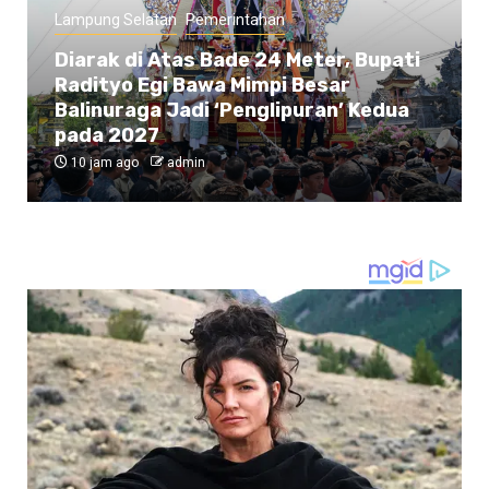
Lampung Selatan
Pemerintahan
Diarak di Atas Bade 24 Meter, Bupati
Radityo Egi Bawa Mimpi Besar
Balinuraga Jadi ‘Penglipuran’ Kedua
pada 2027
10 jam ago
admin