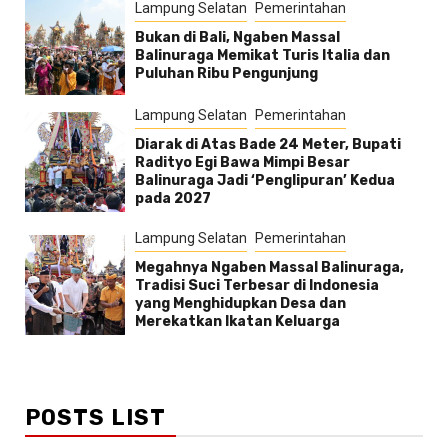
Lampung Selatan
Pemerintahan
Bukan di Bali, Ngaben Massal
Balinuraga Memikat Turis Italia dan
Puluhan Ribu Pengunjung
Lampung Selatan
Pemerintahan
Diarak di Atas Bade 24 Meter, Bupati
Radityo Egi Bawa Mimpi Besar
Balinuraga Jadi ‘Penglipuran’ Kedua
pada 2027
Lampung Selatan
Pemerintahan
Megahnya Ngaben Massal Balinuraga,
Tradisi Suci Terbesar di Indonesia
yang Menghidupkan Desa dan
Merekatkan Ikatan Keluarga
POSTS LIST