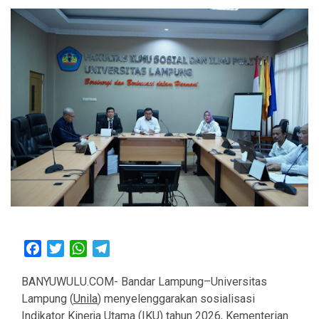
Facebook
Twitter
WhatsApp
Telegram
BANYUWULU.COM- Bandar Lampung–Universitas
Lampung (
Unila
) menyelenggarakan sosialisasi
Indikator Kinerja Utama (IKU) tahun 2026, Kementerian