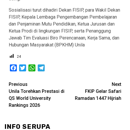
Sosialisasi turut dihadiri Dekan FISIP, para Wakil Dekan
FISIP, Kepala Lembaga Pengembangan Pembelajaran
dan Penjaminan Mutu Pendidikan, Ketua Jurusan dan
Ketua Prodi di lingkungan FISIP, serta Penanggung
Jawab Tim Evaluasi Biro Perencanaan, Kerja Sama, dan
Hubungan Masyarakat (BPKHM) Unila
24
Facebook
Twitter
WhatsApp
Telegram
Post
Previous
Next
Unila Torehkan Prestasi di
FKIP Gelar Safari
navigation
QS World University
Ramadan 1447 Hijriah
Rankings 2026
INFO SERUPA