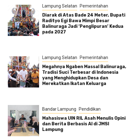
Lampung Selatan
Pemerintahan
Diarak di Atas Bade 24 Meter, Bupati
Radityo Egi Bawa Mimpi Besar
Balinuraga Jadi ‘Penglipuran’ Kedua
pada 2027
Lampung Selatan
Pemerintahan
Megahnya Ngaben Massal Balinuraga,
Tradisi Suci Terbesar di Indonesia
yang Menghidupkan Desa dan
Merekatkan Ikatan Keluarga
Bandar Lampung
Pendidikan
Mahasiswa UIN RIL Asah Menulis Opini
dan Berita Berbasis AI di JMSI
Lampung