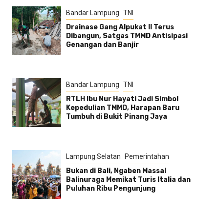
Bandar Lampung
TNI
Drainase Gang Alpukat II Terus
Dibangun, Satgas TMMD Antisipasi
Genangan dan Banjir
Bandar Lampung
TNI
RTLH Ibu Nur Hayati Jadi Simbol
Kepedulian TMMD, Harapan Baru
Tumbuh di Bukit Pinang Jaya
Lampung Selatan
Pemerintahan
Bukan di Bali, Ngaben Massal
Balinuraga Memikat Turis Italia dan
Puluhan Ribu Pengunjung