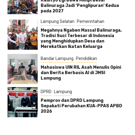
Radityo Egi Bawa Mimpi Besar
Balinuraga Jadi ‘Penglipuran’ Kedua
pada 2027
Lampung Selatan
Pemerintahan
Megahnya Ngaben Massal Balinuraga,
Tradisi Suci Terbesar di Indonesia
yang Menghidupkan Desa dan
Merekatkan Ikatan Keluarga
Bandar Lampung
Pendidikan
Mahasiswa UIN RIL Asah Menulis Opini
dan Berita Berbasis AI di JMSI
Lampung
DPRD
Lampung
Pemprov dan DPRD Lampung
Sepakati Perubahan KUA-PPAS APBD
2026