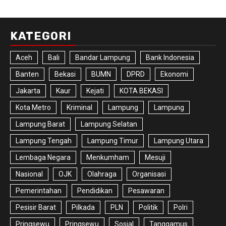
KATEGORI
Aceh
Bali
Bandar Lampung
Bank Indonesia
Banten
Bekasi
BUMN
DPRD
Ekonomi
Jakarta
Kaur
Kejati
KOTA BEKASI
Kota Metro
Kriminal
Lampung
Lampung
Lampung Barat
Lampung Selatan
Lampung Tengah
Lampung Timur
Lampung Utara
Lembaga Negara
Menkumham
Mesuji
Nasional
OJK
Olahraga
Organisasi
Pemerintahan
Pendidikan
Pesawaran
Pesisir Barat
Pilkada
PLN
Politik
Polri
Pringsewu
Pringsewu
Sosial
Tanggamus