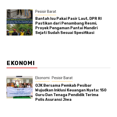
Pesisir Barat
Bantah Isu Pakai Pasir Laut, DPR RI
Pastikan dari Penambang Resmi,
Proyek Pengaman Pantai Mandiri
Sejati Sudah Sesuai Spesifikasi
EKONOMI
Ekonomi
Pesisir Barat
OJK Bersama Pemkab Pesibar
Wujudkan Inklusi Keuangan Nyata: 150
Guru Dan Tenaga Pendidik Terima
Polis Asuransi Jiwa