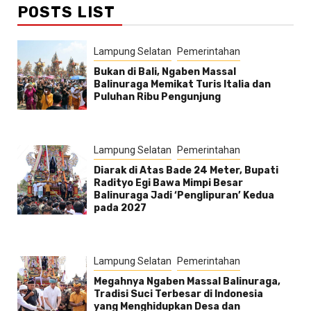
POSTS LIST
Lampung Selatan
Pemerintahan
Bukan di Bali, Ngaben Massal
Balinuraga Memikat Turis Italia dan
Puluhan Ribu Pengunjung
Lampung Selatan
Pemerintahan
Diarak di Atas Bade 24 Meter, Bupati
Radityo Egi Bawa Mimpi Besar
Balinuraga Jadi ‘Penglipuran’ Kedua
pada 2027
Lampung Selatan
Pemerintahan
Megahnya Ngaben Massal Balinuraga,
Tradisi Suci Terbesar di Indonesia
yang Menghidupkan Desa dan