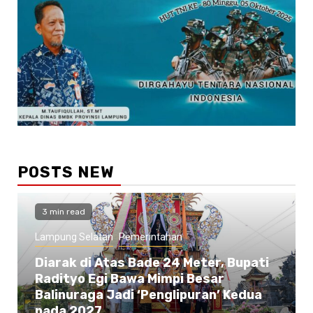
POSTS NEW
3 min read
Lampung Selatan
Pemerintahan
Diarak di Atas Bade 24 Meter, Bupati
Radityo Egi Bawa Mimpi Besar
Balinuraga Jadi ‘Penglipuran’ Kedua
pada 2027