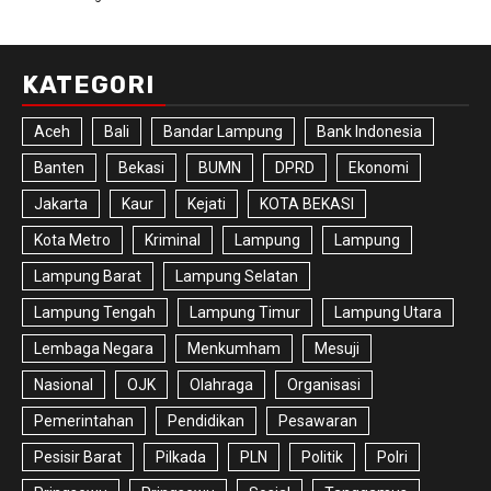
KATEGORI
Aceh
Bali
Bandar Lampung
Bank Indonesia
Banten
Bekasi
BUMN
DPRD
Ekonomi
Jakarta
Kaur
Kejati
KOTA BEKASI
Kota Metro
Kriminal
Lampung
Lampung
Lampung Barat
Lampung Selatan
Lampung Tengah
Lampung Timur
Lampung Utara
Lembaga Negara
Menkumham
Mesuji
Nasional
OJK
Olahraga
Organisasi
Pemerintahan
Pendidikan
Pesawaran
Pesisir Barat
Pilkada
PLN
Politik
Polri