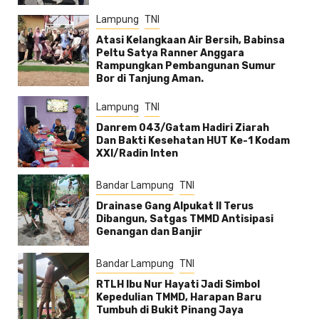
Lampung
TNI
Atasi Kelangkaan Air Bersih, Babinsa
Peltu Satya Ranner Anggara
Rampungkan Pembangunan Sumur
Bor di Tanjung Aman.
Lampung
TNI
Danrem 043/Gatam Hadiri Ziarah
Dan Bakti Kesehatan HUT Ke-1 Kodam
XXI/Radin Inten
Bandar Lampung
TNI
Drainase Gang Alpukat II Terus
Dibangun, Satgas TMMD Antisipasi
Genangan dan Banjir
Bandar Lampung
TNI
RTLH Ibu Nur Hayati Jadi Simbol
Kepedulian TMMD, Harapan Baru
Tumbuh di Bukit Pinang Jaya