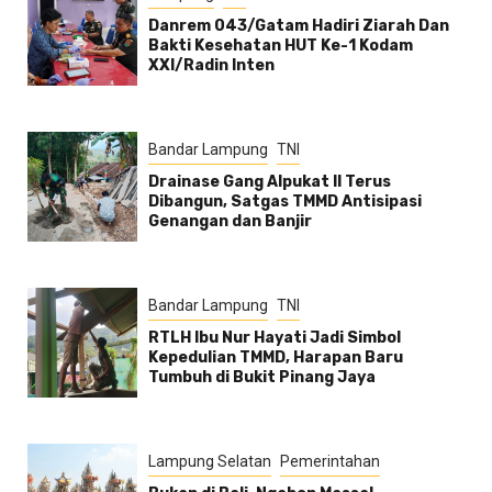
Danrem 043/Gatam Hadiri Ziarah Dan
Bakti Kesehatan HUT Ke-1 Kodam
XXI/Radin Inten
Bandar Lampung
TNI
Drainase Gang Alpukat II Terus
Dibangun, Satgas TMMD Antisipasi
Genangan dan Banjir
Bandar Lampung
TNI
RTLH Ibu Nur Hayati Jadi Simbol
Kepedulian TMMD, Harapan Baru
Tumbuh di Bukit Pinang Jaya
Lampung Selatan
Pemerintahan