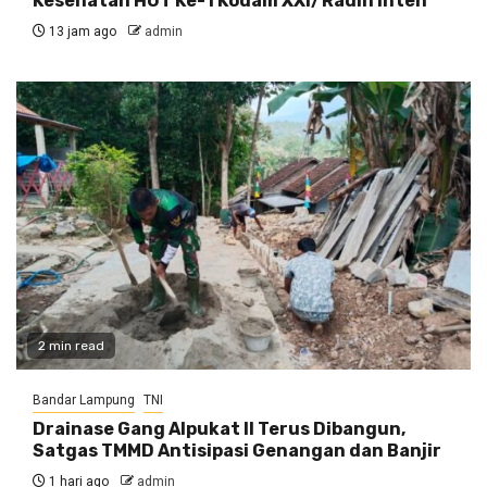
Kesehatan HUT Ke-1 Kodam XXI/Radin Inten
13 jam ago
admin
2 min read
Bandar Lampung
TNI
Drainase Gang Alpukat II Terus Dibangun,
Satgas TMMD Antisipasi Genangan dan Banjir
1 hari ago
admin