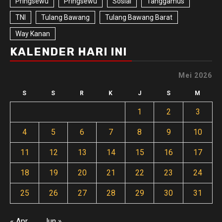
Pringsewu
Pringsewu
Sosial
Tanggamus
TNI
Tulang Bawang
Tulang Bawang Barat
Way Kanan
KALENDER HARI INI
Mei 2026
S
S
R
K
J
S
M
1
2
3
4
5
6
7
8
9
10
11
12
13
14
15
16
17
18
19
20
21
22
23
24
25
26
27
28
29
30
31
« Apr
Jun »