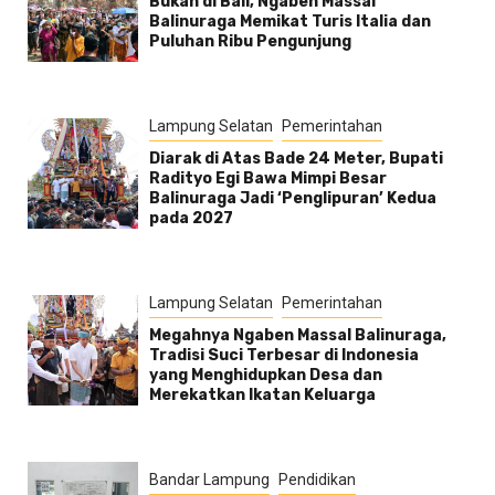
Bukan di Bali, Ngaben Massal
Balinuraga Memikat Turis Italia dan
Puluhan Ribu Pengunjung
Lampung Selatan
Pemerintahan
Diarak di Atas Bade 24 Meter, Bupati
Radityo Egi Bawa Mimpi Besar
Balinuraga Jadi ‘Penglipuran’ Kedua
pada 2027
Lampung Selatan
Pemerintahan
Megahnya Ngaben Massal Balinuraga,
Tradisi Suci Terbesar di Indonesia
yang Menghidupkan Desa dan
Merekatkan Ikatan Keluarga
Bandar Lampung
Pendidikan