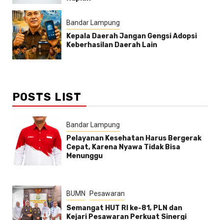
Bandar Lampung
Kepala Daerah Jangan Gengsi Adopsi
Keberhasilan Daerah Lain
POSTS LIST
Bandar Lampung
Pelayanan Kesehatan Harus Bergerak
Cepat, Karena Nyawa Tidak Bisa
Menunggu
BUMN
Pesawaran
Semangat HUT RI ke-81, PLN dan
Kejari Pesawaran Perkuat Sinergi