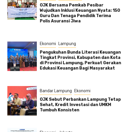
OJK Bersama Pemkab Pesibar
Wujudkan Inklusi Keuangan Nyata: 150
Guru Dan Tenaga Pendidik Terima
Polis Asuransi Jiwa
Ekonomi
Lampung
Pengukuhan Bunda Literasi Keuangan
Tingkat Provinsi, Kabupaten dan Kota
di Provinsi Lampung, Perkuat Gerakan
Edukasi Keuangan Bagi Masyarakat
Bandar Lampung
Ekonomi
OJK Sebut Perbankan Lampung Tetap
Sehat, Kredit Investasi dan UMKM
Tumbuh Konsisten