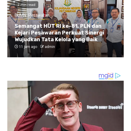
Lampung Selatan
Pemerintahan
Perbaikan Jalan RA Basyid Segera
Dimulai, Pemkab Lampung Selatan
Pastikan Mobilitas Warga Lebih Aman
dan Nyaman
11 jam ago
admin