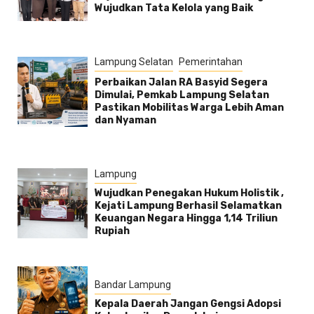
Wujudkan Tata Kelola yang Baik
Lampung Selatan
Pemerintahan
Perbaikan Jalan RA Basyid Segera
Dimulai, Pemkab Lampung Selatan
Pastikan Mobilitas Warga Lebih Aman
dan Nyaman
Lampung
Wujudkan Penegakan Hukum Holistik ,
Kejati Lampung Berhasil Selamatkan
Keuangan Negara Hingga 1,14 Triliun
Rupiah
Bandar Lampung
Kepala Daerah Jangan Gengsi Adopsi