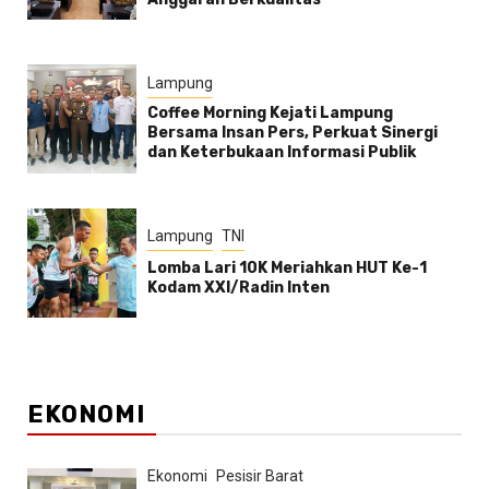
Lampung
Coffee Morning Kejati Lampung
Bersama Insan Pers, Perkuat Sinergi
dan Keterbukaan Informasi Publik
Lampung
TNI
Lomba Lari 10K Meriahkan HUT Ke-1
Kodam XXI/Radin Inten
EKONOMI
Ekonomi
Pesisir Barat