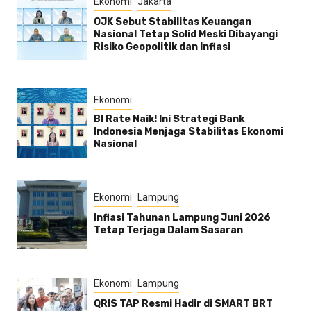
Ekonomi
Jakarta
OJK Sebut Stabilitas Keuangan
Nasional Tetap Solid Meski Dibayangi
Risiko Geopolitik dan Inflasi
Ekonomi
BI Rate Naik! Ini Strategi Bank
Indonesia Menjaga Stabilitas Ekonomi
Nasional
Ekonomi
Lampung
Inflasi Tahunan Lampung Juni 2026
Tetap Terjaga Dalam Sasaran
Ekonomi
Lampung
QRIS TAP Resmi Hadir di SMART BRT