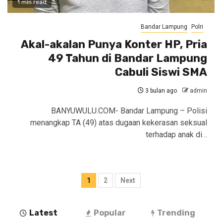
1 min read
Bandar Lampung
Polri
Akal-akalan Punya Konter HP, Pria
49 Tahun di Bandar Lampung
Cabuli Siswi SMA
3 bulan ago
admin
BANYUWULU.COM- Bandar Lampung – Polisi
menangkap TA (49) atas dugaan kekerasan seksual
terhadap anak di…
Paginasi
1
2
Next
pos
Latest
Popular
Trending