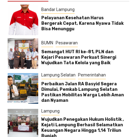
Bandar Lampung
Pelayanan Kesehatan Harus
Bergerak Cepat, Karena Nyawa Tidak
Bisa Menunggu
BUMN
Pesawaran
Semangat HUT RI ke-81, PLN dan
Kejari Pesawaran Perkuat Sinergi
Wujudkan Tata Kelola yang Baik
Lampung Selatan
Pemerintahan
Perbaikan Jalan RA Basyid Segera
Dimulai, Pemkab Lampung Selatan
Pastikan Mobilitas Warga Lebih Aman
dan Nyaman
Lampung
Wujudkan Penegakan Hukum Holistik ,
Kejati Lampung Berhasil Selamatkan
Keuangan Negara Hingga 1,14 Triliun
Rupiah