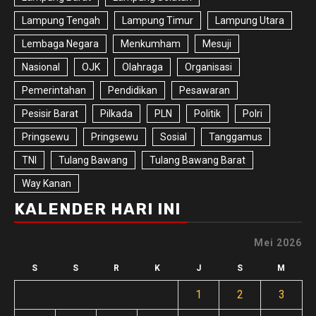
Lampung Tengah
Lampung Timur
Lampung Utara
Lembaga Negara
Menkumham
Mesuji
Nasional
OJK
Olahraga
Organisasi
Pemerintahan
Pendidikan
Pesawaran
Pesisir Barat
Pilkada
PLN
Politik
Polri
Pringsewu
Pringsewu
Sosial
Tanggamus
TNI
Tulang Bawang
Tulang Bawang Barat
Way Kanan
KALENDER HARI INI
Mei 2026
S
S
R
K
J
S
M
1
2
3