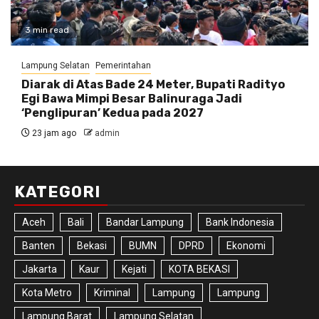
3 min read
Lampung Selatan
Pemerintahan
Diarak di Atas Bade 24 Meter, Bupati Radityo
Egi Bawa Mimpi Besar Balinuraga Jadi
‘Penglipuran’ Kedua pada 2027
23 jam ago
admin
KATEGORI
Aceh
Bali
Bandar Lampung
Bank Indonesia
Banten
Bekasi
BUMN
DPRD
Ekonomi
Jakarta
Kaur
Kejati
KOTA BEKASI
Kota Metro
Kriminal
Lampung
Lampung
Lampung Barat
Lampung Selatan