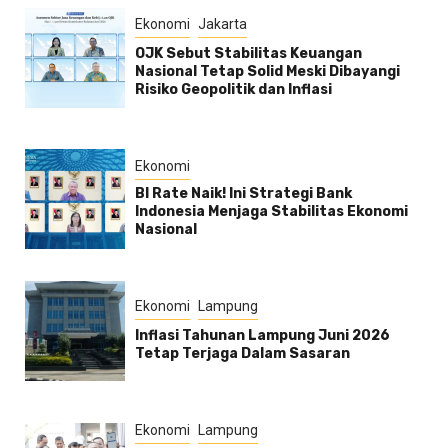
Ekonomi
Jakarta
OJK Sebut Stabilitas Keuangan
Nasional Tetap Solid Meski Dibayangi
Risiko Geopolitik dan Inflasi
Ekonomi
BI Rate Naik! Ini Strategi Bank
Indonesia Menjaga Stabilitas Ekonomi
Nasional
Ekonomi
Lampung
Inflasi Tahunan Lampung Juni 2026
Tetap Terjaga Dalam Sasaran
Ekonomi
Lampung