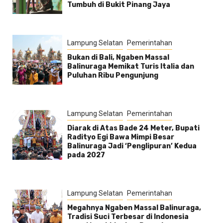
Tumbuh di Bukit Pinang Jaya
Lampung Selatan
Pemerintahan
Bukan di Bali, Ngaben Massal
Balinuraga Memikat Turis Italia dan
Puluhan Ribu Pengunjung
Lampung Selatan
Pemerintahan
Diarak di Atas Bade 24 Meter, Bupati
Radityo Egi Bawa Mimpi Besar
Balinuraga Jadi ‘Penglipuran’ Kedua
pada 2027
Lampung Selatan
Pemerintahan
Megahnya Ngaben Massal Balinuraga,
Tradisi Suci Terbesar di Indonesia