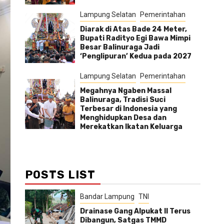
Lampung Selatan
Pemerintahan
Diarak di Atas Bade 24 Meter,
Bupati Radityo Egi Bawa Mimpi
Besar Balinuraga Jadi
‘Penglipuran’ Kedua pada 2027
Lampung Selatan
Pemerintahan
Megahnya Ngaben Massal
Balinuraga, Tradisi Suci
Terbesar di Indonesia yang
Menghidupkan Desa dan
Merekatkan Ikatan Keluarga
POSTS LIST
Bandar Lampung
TNI
Drainase Gang Alpukat II Terus
Dibangun, Satgas TMMD