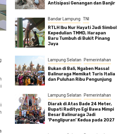
Antisipasi Genangan dan Banjir
Bandar Lampung
TNI
RTLH Ibu Nur Hayati Jadi Simbol
Kepedulian TMMD, Harapan
Baru Tumbuh di Bukit Pinang
Jaya
g
Lampung Selatan
Pemerintahan
Bukan di Bali, Ngaben Massal
Balinuraga Memikat Turis Italia
n
dan Puluhan Ribu Pengunjung
i
Lampung Selatan
Pemerintahan
Diarak di Atas Bade 24 Meter,
i
Bupati Radityo Egi Bawa Mimpi
n
Besar Balinuraga Jadi
‘Penglipuran’ Kedua pada 2027
a