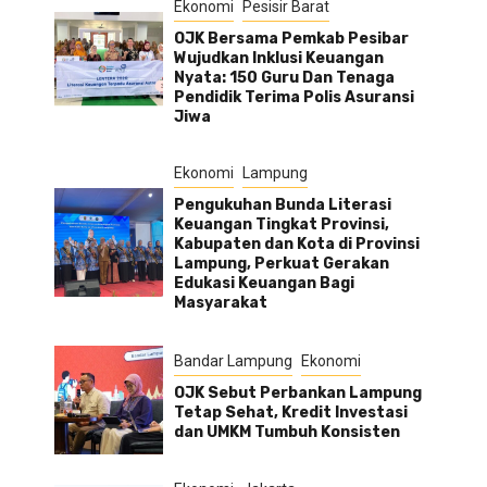
Ekonomi
Pesisir Barat
OJK Bersama Pemkab Pesibar
Wujudkan Inklusi Keuangan
Nyata: 150 Guru Dan Tenaga
Pendidik Terima Polis Asuransi
Jiwa
Ekonomi
Lampung
Pengukuhan Bunda Literasi
Keuangan Tingkat Provinsi,
Kabupaten dan Kota di Provinsi
Lampung, Perkuat Gerakan
Edukasi Keuangan Bagi
Masyarakat
Bandar Lampung
Ekonomi
OJK Sebut Perbankan Lampung
Tetap Sehat, Kredit Investasi
dan UMKM Tumbuh Konsisten