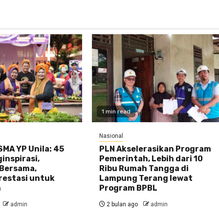
1 min read
Nasional
MA YP Unila: 45
PLN Akselerasikan Program
inspirasi,
Pemerintah, Lebih dari 10
Bersama,
Ribu Rumah Tangga di
restasi untuk
Lampung Terang lewat
n
Program BPBL
admin
2 bulan ago
admin