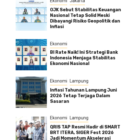
Ekonomi
Jakarta
OJK Sebut Stabilitas Keuangan
Nasional Tetap Solid Meski
Dibayangi Risiko Geopolitik dan
Inflasi
Ekonomi
BI Rate Naik! Ini Strategi Bank
Indonesia Menjaga Stabilitas
Ekonomi Nasional
Ekonomi
Lampung
Inflasi Tahunan Lampung Juni
2026 Tetap Terjaga Dalam
Sasaran
Ekonomi
Lampung
QRIS TAP Resmi Hadir di SMART
BRT ITERA, SIGER Fest 2026
Jadi Momentum Akselerasi