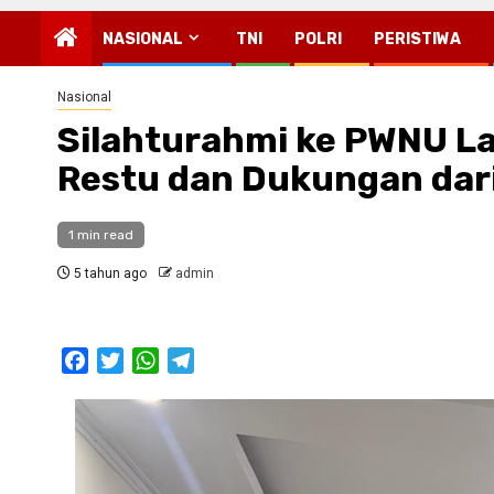
NASIONAL
TNI
POLRI
PERISTIWA
Nasional
Silahturahmi ke PWNU L
Restu dan Dukungan dari
1 min read
5 tahun ago
admin
Facebook
Twitter
WhatsApp
Telegram