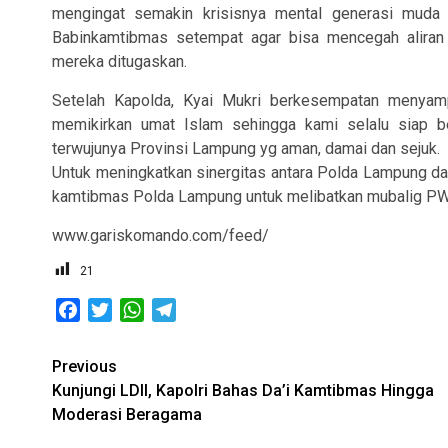
mengingat semakin krisisnya mental generasi muda
Babinkamtibmas setempat agar bisa mencegah aliran 
mereka ditugaskan.
Setelah Kapolda, Kyai Mukri berkesempatan menyamp
memikirkan umat Islam sehingga kami selalu siap 
terwujunya Provinsi Lampung yg aman, damai dan sejuk.
Untuk meningkatkan sinergitas antara Polda Lampung d
kamtibmas Polda Lampung untuk melibatkan mubalig PWN
www.gariskomando.com/feed/
21
Facebook
Twitter
WhatsApp
Telegram
Post
Previous
Kunjungi LDII, Kapolri Bahas Da’i Kamtibmas Hingga
navigation
Moderasi Beragama