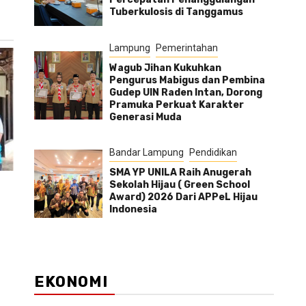
Tuberkulosis di Tanggamus
Lampung
Pemerintahan
Wagub Jihan Kukuhkan
Pengurus Mabigus dan Pembina
Gudep UIN Raden Intan, Dorong
Pramuka Perkuat Karakter
Generasi Muda
Bandar Lampung
Pendidikan
SMA YP UNILA Raih Anugerah
Sekolah Hijau ( Green School
Award) 2026 Dari APPeL Hijau
Indonesia
EKONOMI