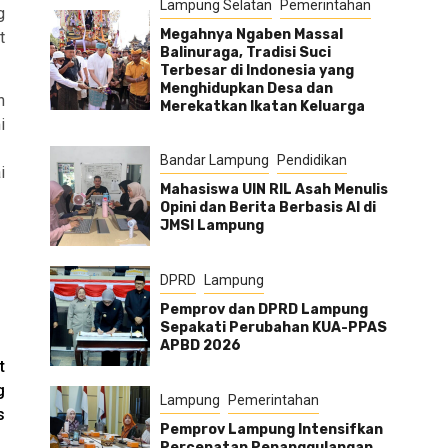
Lampung Selatan
Pemerintahan
g
Megahnya Ngaben Massal
t
Balinuraga, Tradisi Suci
Terbesar di Indonesia yang
Menghidupkan Desa dan
n
Merekatkan Ikatan Keluarga
i
Bandar Lampung
Pendidikan
i
Mahasiswa UIN RIL Asah Menulis
Opini dan Berita Berbasis AI di
JMSI Lampung
DPRD
Lampung
Pemprov dan DPRD Lampung
Sepakati Perubahan KUA-PPAS
APBD 2026
t
g
Lampung
Pemerintahan
s
Pemprov Lampung Intensifkan
Percepatan Penanggulangan