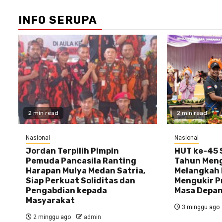
INFO SERUPA
2 min read
2 min read
Nasional
Nasional
Jordan Terpilih Pimpin
HUT ke-45 S
Pemuda Pancasila Ranting
Tahun Meng
Harapan Mulya Medan Satria,
Melangkah 
Siap Perkuat Soliditas dan
Mengukir P
Pengabdian kepada
Masa Depa
Masyarakat
3 minggu ago
2 minggu ago
admin