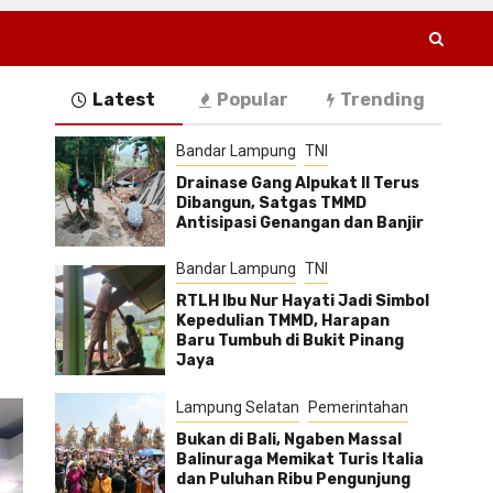
Latest
Popular
Trending
Bandar Lampung
TNI
Drainase Gang Alpukat II Terus
Dibangun, Satgas TMMD
Antisipasi Genangan dan Banjir
Bandar Lampung
TNI
RTLH Ibu Nur Hayati Jadi Simbol
Kepedulian TMMD, Harapan
Baru Tumbuh di Bukit Pinang
Jaya
Lampung Selatan
Pemerintahan
Bukan di Bali, Ngaben Massal
Balinuraga Memikat Turis Italia
dan Puluhan Ribu Pengunjung