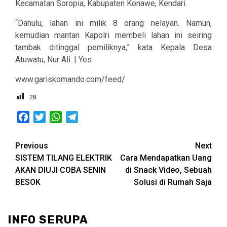
Kecamatan Soropia, Kabupaten Konawe, Kendari.
“Dahulu, lahan ini milik 8 orang nelayan. Namun,
kemudian mantan Kapolri membeli lahan ini seiring
tambak ditinggal pemiliknya,” kata Kepala Desa
Atuwatu, Nur Ali. | Yes
www.gariskomando.com/feed/
28
Facebook
Twitter
WhatsApp
Telegram
Post
Previous
Next
SISTEM TILANG ELEKTRIK
Cara Mendapatkan Uang
navigation
AKAN DIUJI COBA SENIN
di Snack Video, Sebuah
BESOK
Solusi di Rumah Saja
INFO SERUPA