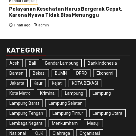
Bandar Lampung
Pelayanan Kesehatan Harus Bergerak Cepat,
Karena Nyawa Tidak Bisa Menunggu
1 hari ago
admin
KATEGORI
Aceh
Bali
Bandar Lampung
Bank Indonesia
Banten
Bekasi
BUMN
DPRD
Ekonomi
Jakarta
Kaur
Kejati
KOTA BEKASI
Kota Metro
Kriminal
Lampung
Lampung
Lampung Barat
Lampung Selatan
Lampung Tengah
Lampung Timur
Lampung Utara
Lembaga Negara
Menkumham
Mesuji
Nasional
OJK
Olahraga
Organisasi