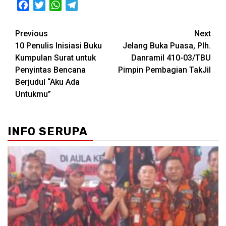
Facebook
Twitter
WhatsApp
Telegram
Post
Previous
Next
10 Penulis Inisiasi Buku
Jelang Buka Puasa, Plh.
navigation
Kumpulan Surat untuk
Danramil 410-03/TBU
Penyintas Bencana
Pimpin Pembagian TakJil
Berjudul “Aku Ada
Untukmu”
INFO SERUPA