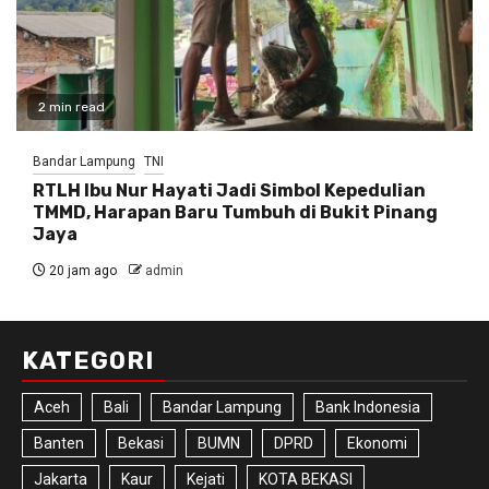
2 min read
Bandar Lampung
TNI
RTLH Ibu Nur Hayati Jadi Simbol Kepedulian
TMMD, Harapan Baru Tumbuh di Bukit Pinang
Jaya
20 jam ago
admin
KATEGORI
Aceh
Bali
Bandar Lampung
Bank Indonesia
Banten
Bekasi
BUMN
DPRD
Ekonomi
Jakarta
Kaur
Kejati
KOTA BEKASI