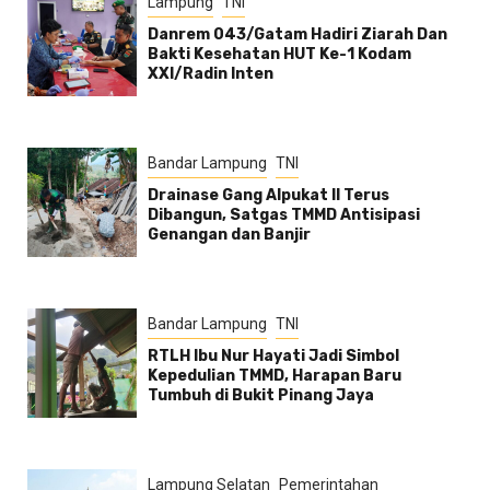
Lampung
TNI
Danrem 043/Gatam Hadiri Ziarah Dan
Bakti Kesehatan HUT Ke-1 Kodam
XXI/Radin Inten
Bandar Lampung
TNI
Drainase Gang Alpukat II Terus
Dibangun, Satgas TMMD Antisipasi
Genangan dan Banjir
Bandar Lampung
TNI
RTLH Ibu Nur Hayati Jadi Simbol
Kepedulian TMMD, Harapan Baru
Tumbuh di Bukit Pinang Jaya
Lampung Selatan
Pemerintahan