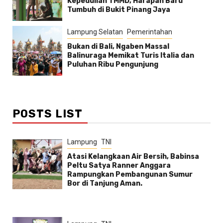
Kepedulian TMMD, Harapan Baru
Tumbuh di Bukit Pinang Jaya
Lampung Selatan
Pemerintahan
Bukan di Bali, Ngaben Massal
Balinuraga Memikat Turis Italia dan
Puluhan Ribu Pengunjung
POSTS LIST
Lampung
TNI
Atasi Kelangkaan Air Bersih, Babinsa
Peltu Satya Ranner Anggara
Rampungkan Pembangunan Sumur
Bor di Tanjung Aman.