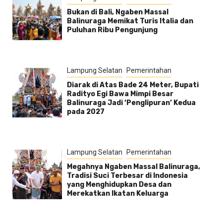
Bukan di Bali, Ngaben Massal
Balinuraga Memikat Turis Italia dan
Puluhan Ribu Pengunjung
Lampung Selatan
Pemerintahan
Diarak di Atas Bade 24 Meter, Bupati
Radityo Egi Bawa Mimpi Besar
Balinuraga Jadi ‘Penglipuran’ Kedua
pada 2027
Lampung Selatan
Pemerintahan
Megahnya Ngaben Massal Balinuraga,
Tradisi Suci Terbesar di Indonesia
yang Menghidupkan Desa dan
Merekatkan Ikatan Keluarga