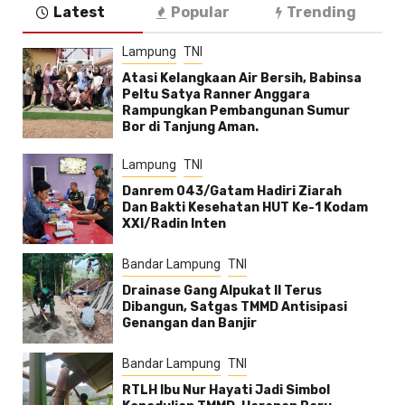
Latest
Popular
Trending
Lampung
TNI
Atasi Kelangkaan Air Bersih, Babinsa
Peltu Satya Ranner Anggara
Rampungkan Pembangunan Sumur
Bor di Tanjung Aman.
Lampung
TNI
Danrem 043/Gatam Hadiri Ziarah
Dan Bakti Kesehatan HUT Ke-1 Kodam
XXI/Radin Inten
Bandar Lampung
TNI
Drainase Gang Alpukat II Terus
Dibangun, Satgas TMMD Antisipasi
Genangan dan Banjir
Bandar Lampung
TNI
RTLH Ibu Nur Hayati Jadi Simbol