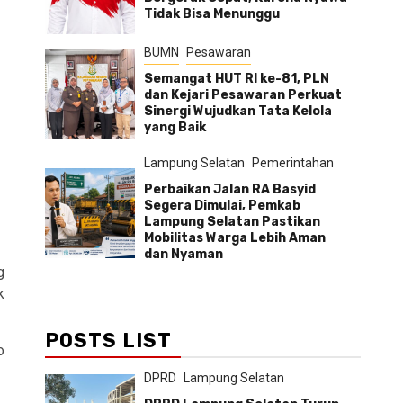
Tidak Bisa Menunggu
BUMN
Pesawaran
Semangat HUT RI ke-81, PLN
dan Kejari Pesawaran Perkuat
Sinergi Wujudkan Tata Kelola
yang Baik
Lampung Selatan
Pemerintahan
Perbaikan Jalan RA Basyid
Segera Dimulai, Pemkab
Lampung Selatan Pastikan
Mobilitas Warga Lebih Aman
dan Nyaman
g
k
POSTS LIST
o
DPRD
Lampung Selatan