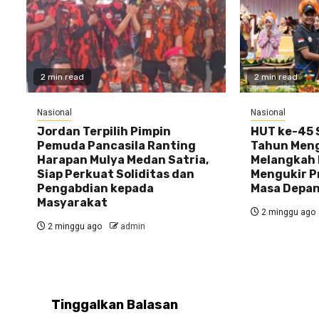
2 min read
2 min read
Nasional
Nasional
Jordan Terpilih Pimpin
HUT ke-45 S
Pemuda Pancasila Ranting
Tahun Meng
Harapan Mulya Medan Satria,
Melangkah 
Siap Perkuat Soliditas dan
Mengukir P
Pengabdian kepada
Masa Depa
Masyarakat
2 minggu ago
2 minggu ago
admin
Tinggalkan Balasan