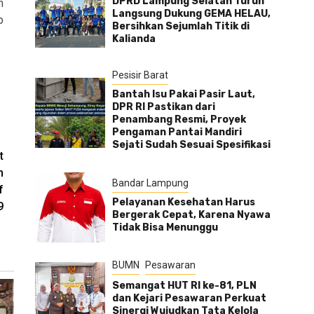
DPRD Lampung Selatan Turun
h
Langsung Dukung GEMA HELAU,
p
Bersihkan Sejumlah Titik di
Kalianda
Pesisir Barat
Bantah Isu Pakai Pasir Laut,
DPR RI Pastikan dari
Penambang Resmi, Proyek
Pengaman Pantai Mandiri
Sejati Sudah Sesuai Spesifikasi
t
n
Bandar Lampung
f
Pelayanan Kesehatan Harus
9
Bergerak Cepat, Karena Nyawa
Tidak Bisa Menunggu
BUMN
Pesawaran
Semangat HUT RI ke-81, PLN
dan Kejari Pesawaran Perkuat
Sinergi Wujudkan Tata Kelola