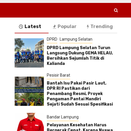
Latest
Popular
Trending
DPRD
Lampung Selatan
DPRD Lampung Selatan Turun
Langsung Dukung GEMA HELAU,
Bersihkan Sejumlah Titik di
Kalianda
Pesisir Barat
Bantah Isu Pakai Pasir Laut,
DPR RI Pastikan dari
Penambang Resmi, Proyek
Pengaman Pantai Mandiri
Sejati Sudah Sesuai Spesifikasi
Bandar Lampung
Pelayanan Kesehatan Harus
Bergerak Cepat, Karena Nyawa