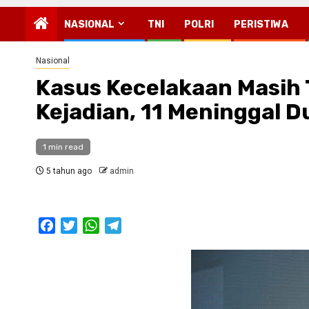
NASIONAL
TNI
POLRI
PERISTIWA
Nasional
Kasus Kecelakaan Masih 
Kejadian, 11 Meninggal D
1 min read
5 tahun ago
admin
Facebook
Twitter
WhatsApp
Telegram