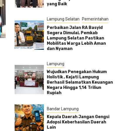
yang Baik
Lampung Selatan
Pemerintahan
Perbaikan Jalan RA Basyid
Segera Dimulai, Pemkab
Lampung Selatan Pastikan
Mobilitas Warga Lebih Aman
dan Nyaman
Lampung
Wujudkan Penegakan Hukum
Holistik , Kejati Lampung
Berhasil Selamatkan Keuangan
Negara Hingga 1,14 Triliun
Rupiah
Bandar Lampung
Kepala Daerah Jangan Gengsi
Adopsi Keberhasilan Daerah
Lain