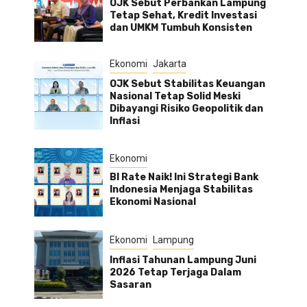
OJK Sebut Perbankan Lampung
Tetap Sehat, Kredit Investasi
dan UMKM Tumbuh Konsisten
Ekonomi
Jakarta
OJK Sebut Stabilitas Keuangan
Nasional Tetap Solid Meski
Dibayangi Risiko Geopolitik dan
Inflasi
Ekonomi
BI Rate Naik! Ini Strategi Bank
Indonesia Menjaga Stabilitas
Ekonomi Nasional
Ekonomi
Lampung
Inflasi Tahunan Lampung Juni
2026 Tetap Terjaga Dalam
Sasaran