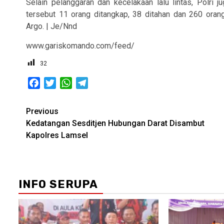
Selain pelanggaran dan kecelakaan lalu lintas, Polri
tersebut 11 orang ditangkap, 38 ditahan dan 260 oran
Argo. | Je/Nnd
www.gariskomando.com/feed/
32
Facebook
Twitter
WhatsApp
Telegram
Post
Previous
Kedatangan Sesditjen Hubungan Darat Disambut
navigation
Kapolres Lamsel
INFO SERUPA