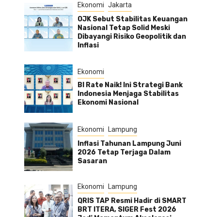
Ekonomi
Jakarta
OJK Sebut Stabilitas Keuangan
Nasional Tetap Solid Meski
Dibayangi Risiko Geopolitik dan
Inflasi
Ekonomi
BI Rate Naik! Ini Strategi Bank
Indonesia Menjaga Stabilitas
Ekonomi Nasional
Ekonomi
Lampung
Inflasi Tahunan Lampung Juni
2026 Tetap Terjaga Dalam
Sasaran
Ekonomi
Lampung
QRIS TAP Resmi Hadir di SMART
BRT ITERA, SIGER Fest 2026