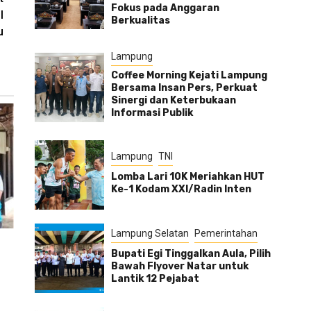
Fokus pada Anggaran
l
Berkualitas
u
Lampung
Coffee Morning Kejati Lampung
Bersama Insan Pers, Perkuat
Sinergi dan Keterbukaan
Informasi Publik
Lampung
TNI
Lomba Lari 10K Meriahkan HUT
Ke-1 Kodam XXI/Radin Inten
Lampung Selatan
Pemerintahan
Bupati Egi Tinggalkan Aula, Pilih
Bawah Flyover Natar untuk
Lantik 12 Pejabat