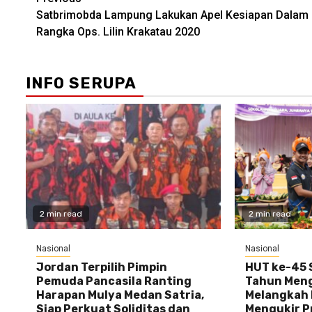
Post
Satbrimobda Lampung Lakukan Apel Kesiapan Dalam
navigation
Rangka Ops. Lilin Krakatau 2020
INFO SERUPA
2 min read
2 min read
Nasional
Nasional
Jordan Terpilih Pimpin
HUT ke-45 S
Pemuda Pancasila Ranting
Tahun Meng
Harapan Mulya Medan Satria,
Melangkah 
Siap Perkuat Soliditas dan
Mengukir P