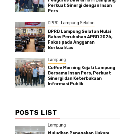
Pengurus Daerah IJTI Lampung,
Perkuat Sinergi dengan Insan
Pers
DPRD
Lampung Selatan
DPRD Lampung Selatan Mulai
Bahas Perubahan APBD 2026,
Fokus pada Anggaran
Berkualitas
Lampung
Coffee Morning Kejati Lampung
Bersama Insan Pers, Perkuat
Sinergi dan Keterbukaan
Informasi Publik
POSTS LIST
Lampung
Wujudkan Penegakan Hukum