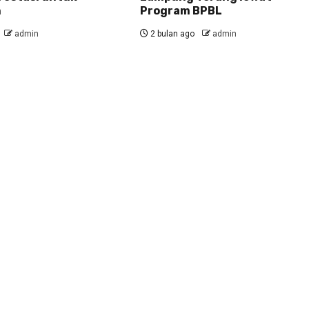
n
Program BPBL
admin
2 bulan ago
admin