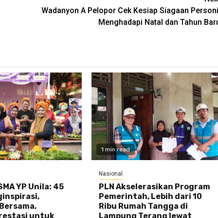
Wadanyon A Pelopor Cek Kesiap Siagaan Personi
Menghadapi Natal dan Tahun Bar
1 min read
Nasional
MA YP Unila: 45
PLN Akselerasikan Program
inspirasi,
Pemerintah, Lebih dari 10
Bersama,
Ribu Rumah Tangga di
restasi untuk
Lampung Terang lewat