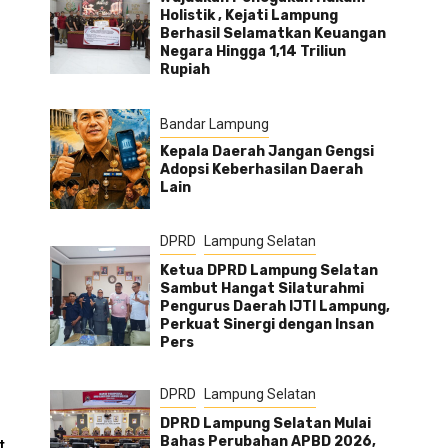
Holistik , Kejati Lampung
Berhasil Selamatkan Keuangan
Negara Hingga 1,14 Triliun
Rupiah
Bandar Lampung
Kepala Daerah Jangan Gengsi
Adopsi Keberhasilan Daerah
Lain
DPRD
Lampung Selatan
Ketua DPRD Lampung Selatan
Sambut Hangat Silaturahmi
Pengurus Daerah IJTI Lampung,
Perkuat Sinergi dengan Insan
Pers
DPRD
Lampung Selatan
DPRD Lampung Selatan Mulai
Bahas Perubahan APBD 2026,
t