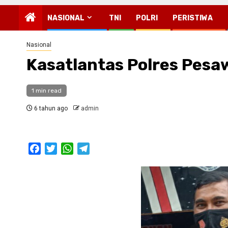
NASIONAL
TNI
POLRI
PERISTIWA
Nasional
Kasatlantas Polres Pesa
1 min read
6 tahun ago
admin
Facebook
Twitter
WhatsApp
Telegram