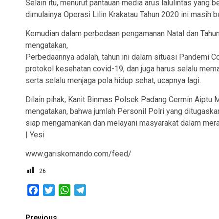
Selain itu, menurut pantauan media arus lalulintas yang 
dimulainya Operasi Lilin Krakatau Tahun 2020 ini masih b
Kemudian dalam perbedaan pengamanan Natal dan Tahun
mengatakan,
Perbedaannya adalah, tahun ini dalam situasi Pandemi C
protokol kesehatan covid-19, dan juga harus selalu mem
serta selalu menjaga pola hidup sehat, ucapnya lagi.
Dilain pihak, Kanit Binmas Polsek Padang Cermin Aiptu
mengatakan, bahwa jumlah Personil Polri yang ditugask
siap mengamankan dan melayani masyarakat dalam meraya
| Yesi
www.gariskomando.com/feed/
26
Facebook
Twitter
WhatsApp
Telegram
Previous