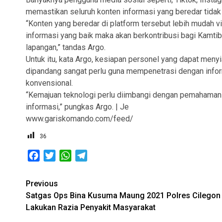
memastikan seluruh konten informasi yang beredar tidak
“Konten yang beredar di platform tersebut lebih mudah vi
informasi yang baik maka akan berkontribusi bagi Kamtib
lapangan,” tandas Argo.
Untuk itu, kata Argo, kesiapan personel yang dapat meny
dipandang sangat perlu guna mempenetrasi dengan infor
konvensional.
“Kemajuan teknologi perlu diimbangi dengan pemahaman 
informasi,” pungkas Argo. | Je
www.gariskomando.com/feed/
36
Facebook
Twitter
WhatsApp
Telegram
Post
Previous
Satgas Ops Bina Kusuma Maung 2021 Polres Cilegon
navigation
Lakukan Razia Penyakit Masyarakat