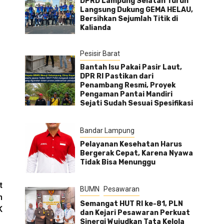
DPRD Lampung Selatan Turun
Langsung Dukung GEMA HELAU,
Bersihkan Sejumlah Titik di
Kalianda
Pesisir Barat
Bantah Isu Pakai Pasir Laut,
DPR RI Pastikan dari
Penambang Resmi, Proyek
Pengaman Pantai Mandiri
Sejati Sudah Sesuai Spesifikasi
Bandar Lampung
Pelayanan Kesehatan Harus
Bergerak Cepat, Karena Nyawa
Tidak Bisa Menunggu
t
BUMN
Pesawaran
n
Semangat HUT RI ke-81, PLN
K
dan Kejari Pesawaran Perkuat
Sinergi Wujudkan Tata Kelola