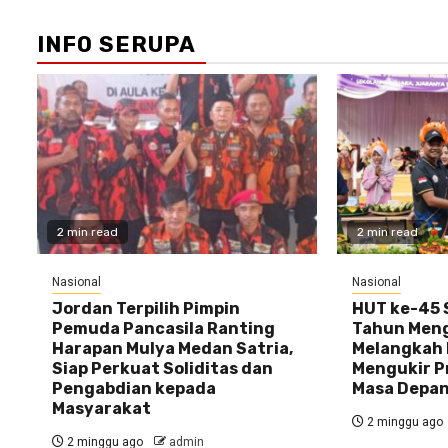
INFO SERUPA
2 min read
2 min read
Nasional
Nasional
Jordan Terpilih Pimpin
HUT ke-45 S
Pemuda Pancasila Ranting
Tahun Meng
Harapan Mulya Medan Satria,
Melangkah 
Siap Perkuat Soliditas dan
Mengukir P
Pengabdian kepada
Masa Depa
Masyarakat
2 minggu ago
2 minggu ago
admin