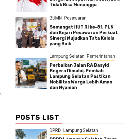
Tidak Bisa Menunggu
BUMN
Pesawaran
Semangat HUT RI ke-81, PLN
dan Kejari Pesawaran Perkuat
Sinergi Wujudkan Tata Kelola
yang Baik
Lampung Selatan
Pemerintahan
Perbaikan Jalan RA Basyid
Segera Dimulai, Pemkab
Lampung Selatan Pastikan
Mobilitas Warga Lebih Aman
dan Nyaman
m
POSTS LIST
DPRD
Lampung Selatan