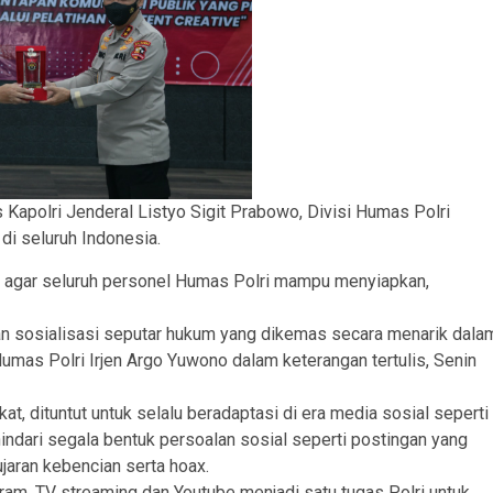
s Kapolri Jenderal Listyo Sigit Prabowo, Divisi Humas Polri
di seluruh Indonesia.
n agar seluruh personel Humas Polri mampu menyiapkan,
n sosialisasi seputar hukum yang dikemas secara menarik dala
 Humas Polri Irjen Argo Yuwono dalam keterangan tertulis, Senin
, dituntut untuk selalu beradaptasi di era media sosial seperti
hindari segala bentuk persoalan sosial seperti postingan yang
ujaran kebencian serta hoax.
ram, TV streaming dan Youtube menjadi satu tugas Polri untuk