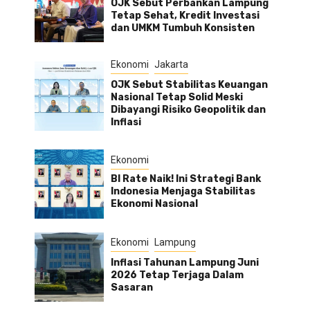
OJK Sebut Perbankan Lampung
Tetap Sehat, Kredit Investasi
dan UMKM Tumbuh Konsisten
Ekonomi
Jakarta
OJK Sebut Stabilitas Keuangan
Nasional Tetap Solid Meski
Dibayangi Risiko Geopolitik dan
Inflasi
Ekonomi
BI Rate Naik! Ini Strategi Bank
Indonesia Menjaga Stabilitas
Ekonomi Nasional
Ekonomi
Lampung
Inflasi Tahunan Lampung Juni
2026 Tetap Terjaga Dalam
Sasaran