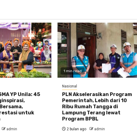
1 min read
Nasional
MA YP Unila: 45
PLN Akselerasikan Program
inspirasi,
Pemerintah, Lebih dari 10
Bersama,
Ribu Rumah Tangga di
restasi untuk
Lampung Terang lewat
n
Program BPBL
admin
2 bulan ago
admin