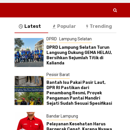
Latest
Popular
Trending
DPRD
Lampung Selatan
DPRD Lampung Selatan Turun
Langsung Dukung GEMA HELAU,
Bersihkan Sejumlah Titik di
Kalianda
Pesisir Barat
Bantah Isu Pakai Pasir Laut,
DPR RI Pastikan dari
Penambang Resmi, Proyek
Pengaman Pantai Mandiri
Sejati Sudah Sesuai Spesifikasi
Bandar Lampung
Pelayanan Kesehatan Harus
Bergerak Cepat, Karena Nyawa