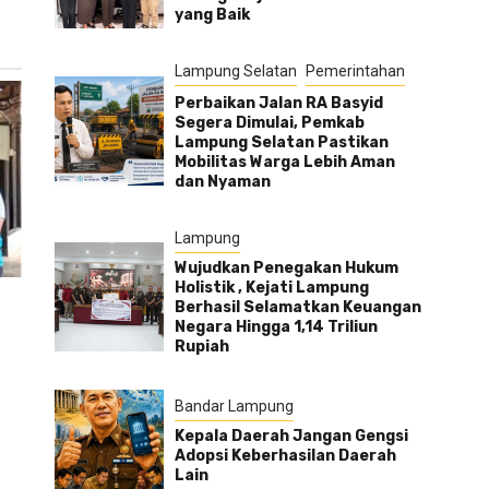
yang Baik
Lampung Selatan
Pemerintahan
Perbaikan Jalan RA Basyid
Segera Dimulai, Pemkab
Lampung Selatan Pastikan
Mobilitas Warga Lebih Aman
dan Nyaman
Lampung
Wujudkan Penegakan Hukum
Holistik , Kejati Lampung
Berhasil Selamatkan Keuangan
Negara Hingga 1,14 Triliun
Rupiah
Bandar Lampung
Kepala Daerah Jangan Gengsi
Adopsi Keberhasilan Daerah
Lain