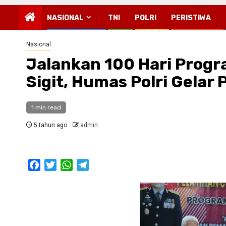
NASIONAL
TNI
POLRI
PERISTIWA
Nasional
Jalankan 100 Hari Progra
Sigit, Humas Polri Gelar 
1 min read
5 tahun ago
admin
Facebook
Twitter
WhatsApp
Telegram