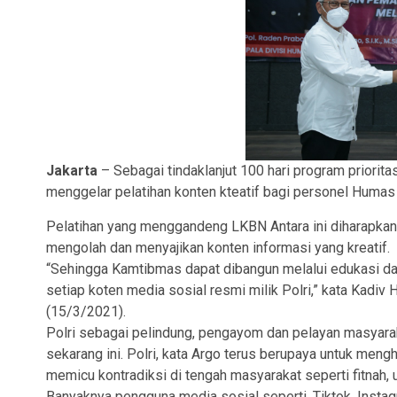
Jakarta
– Sebagai tindaklanjut 100 hari program priorita
menggelar pelatihan konten kteatif bagi personel Humas 
Pelatihan yang menggandeng LKBN Antara ini diharapka
mengolah dan menyajikan konten informasi yang kreatif.
“Sehingga Kamtibmas dapat dibangun melalui edukasi da
setiap koten media sosial resmi milik Polri,” kata Kadiv
(15/3/2021).
Polri sebagai pelindung, pengayom dan pelayan masyarakat
sekarang ini. Polri, kata Argo terus berupaya untuk meng
memicu kontradiksi di tengah masyarakat seperti fitnah, 
Banyaknya pengguna media sosial seperti, Tiktok, Instag