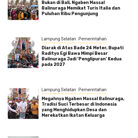
Bukan di Bali, Ngaben Massal
Balinuraga Memikat Turis Italia dan
Puluhan Ribu Pengunjung
Lampung Selatan
Pemerintahan
Diarak di Atas Bade 24 Meter, Bupati
Radityo Egi Bawa Mimpi Besar
Balinuraga Jadi ‘Penglipuran’ Kedua
pada 2027
Lampung Selatan
Pemerintahan
Megahnya Ngaben Massal Balinuraga,
Tradisi Suci Terbesar di Indonesia
yang Menghidupkan Desa dan
Merekatkan Ikatan Keluarga