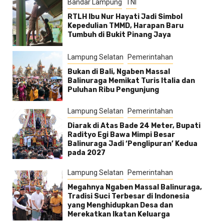
Bandar Lampung
TNI
RTLH Ibu Nur Hayati Jadi Simbol
Kepedulian TMMD, Harapan Baru
Tumbuh di Bukit Pinang Jaya
Lampung Selatan
Pemerintahan
Bukan di Bali, Ngaben Massal
Balinuraga Memikat Turis Italia dan
Puluhan Ribu Pengunjung
Lampung Selatan
Pemerintahan
Diarak di Atas Bade 24 Meter, Bupati
Radityo Egi Bawa Mimpi Besar
Balinuraga Jadi ‘Penglipuran’ Kedua
pada 2027
Lampung Selatan
Pemerintahan
Megahnya Ngaben Massal Balinuraga,
Tradisi Suci Terbesar di Indonesia
yang Menghidupkan Desa dan
Merekatkan Ikatan Keluarga