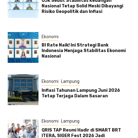
OJK Sebut Stabilitas Keuangan
Nasional Tetap Solid Meski Dibayangi
Risiko Geopolitik dan Inflasi
Ekonomi
BI Rate Naik! Ini Strategi Bank
Indonesia Menjaga Stabilitas Ekonomi
Nasional
Ekonomi
Lampung
Inflasi Tahunan Lampung Juni 2026
Tetap Terjaga Dalam Sasaran
Ekonomi
Lampung
QRIS TAP Resmi Hadir di SMART BRT
ITERA, SIGER Fest 2026 Jadi