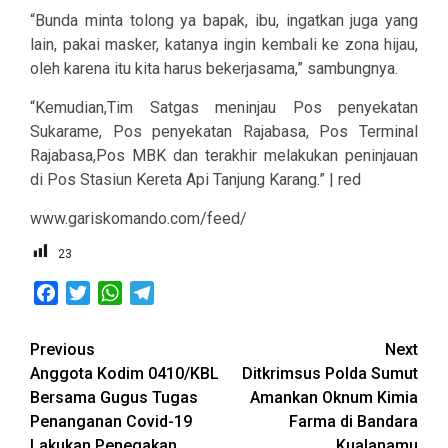
“Bunda minta tolong ya bapak, ibu, ingatkan juga yang
lain, pakai masker, katanya ingin kembali ke zona hijau,
oleh karena itu kita harus bekerjasama,” sambungnya.
“Kemudian,Tim Satgas meninjau Pos penyekatan
Sukarame, Pos penyekatan Rajabasa, Pos Terminal
Rajabasa,Pos MBK dan terakhir melakukan peninjauan
di Pos Stasiun Kereta Api Tanjung Karang.” | red
www.gariskomando.com/feed/
23
Facebook
Twitter
WhatsApp
Telegram
Post
Previous
Next
Anggota Kodim 0410/KBL
Ditkrimsus Polda Sumut
navigation
Bersama Gugus Tugas
Amankan Oknum Kimia
Penanganan Covid-19
Farma di Bandara
Lakukan Penegakan
Kualanamu