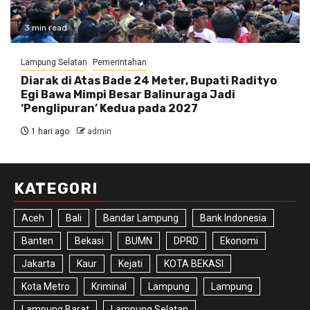
3 min read
Lampung Selatan
Pemerintahan
Diarak di Atas Bade 24 Meter, Bupati Radityo
Egi Bawa Mimpi Besar Balinuraga Jadi
‘Penglipuran’ Kedua pada 2027
1 hari ago
admin
KATEGORI
Aceh
Bali
Bandar Lampung
Bank Indonesia
Banten
Bekasi
BUMN
DPRD
Ekonomi
Jakarta
Kaur
Kejati
KOTA BEKASI
Kota Metro
Kriminal
Lampung
Lampung
Lampung Barat
Lampung Selatan