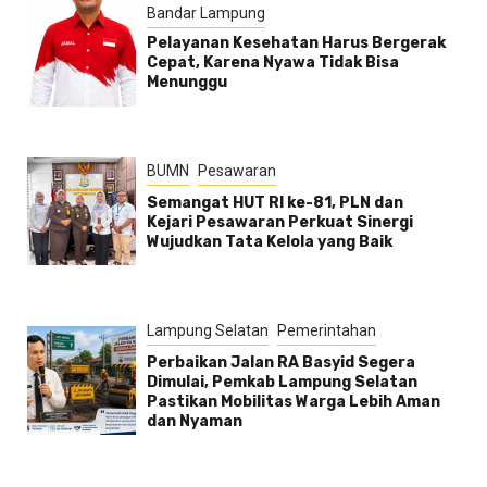
Bandar Lampung
Pelayanan Kesehatan Harus Bergerak
Cepat, Karena Nyawa Tidak Bisa
Menunggu
BUMN
Pesawaran
Semangat HUT RI ke-81, PLN dan
Kejari Pesawaran Perkuat Sinergi
Wujudkan Tata Kelola yang Baik
Lampung Selatan
Pemerintahan
Perbaikan Jalan RA Basyid Segera
Dimulai, Pemkab Lampung Selatan
Pastikan Mobilitas Warga Lebih Aman
dan Nyaman