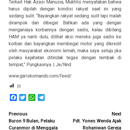
Terkait Hak Azasi Manusia, Mukhlis menyatakan bahwa
harus dipilah dengan kondisi rakyat saat ini yang
sedang sulit. “Bayangkan rakyat sedang sulit tapi malah
dirampok dan dibegal. Bahkan ada yang dengan
menganiaya korbannya dengan sadis, kalau dibilang
HAM ya nanti dulu, dilihat aksi mereka juga sadis ke
korban dan bayangkan membegal motor yang dikredit
oleh masyarakat ekonomi lemah, maka saya setuju jika
pelaku kejahatan ditindak tegas dengan tembak di
tempat,” Pungkasnya. | Je/Nnd
www.gariskomando.com/feed/
22
Facebook
Twitter
WhatsApp
Telegram
Post
Previous
Next
Buron 9 Bulan, Pelaku
Pdt. Yones Wenda Ajak
navigation
Curanmor di Menggala
Rohaniwan Gereja