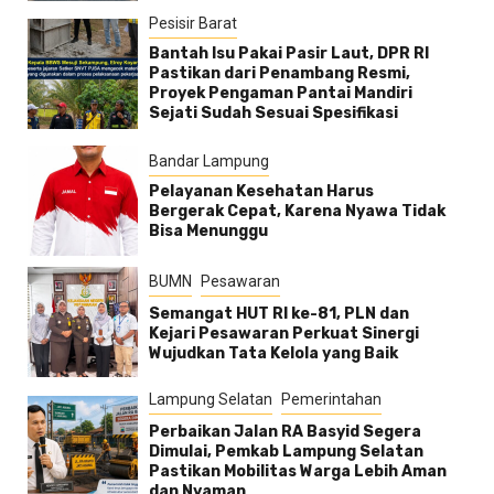
Pesisir Barat
Bantah Isu Pakai Pasir Laut, DPR RI
Pastikan dari Penambang Resmi,
Proyek Pengaman Pantai Mandiri
Sejati Sudah Sesuai Spesifikasi
Bandar Lampung
Pelayanan Kesehatan Harus
Bergerak Cepat, Karena Nyawa Tidak
Bisa Menunggu
BUMN
Pesawaran
Semangat HUT RI ke-81, PLN dan
Kejari Pesawaran Perkuat Sinergi
Wujudkan Tata Kelola yang Baik
Lampung Selatan
Pemerintahan
Perbaikan Jalan RA Basyid Segera
Dimulai, Pemkab Lampung Selatan
Pastikan Mobilitas Warga Lebih Aman
dan Nyaman