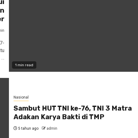
ui
an
er
in
7-
tu
 …
1 min read
Nasional
Sambut HUT TNI ke-76, TNI 3 Matra
Adakan Karya Bakti di TMP
5 tahun ago
admin