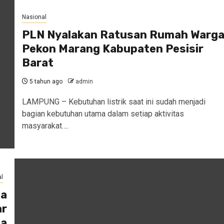
Nasional
PLN Nyalakan Ratusan Rumah Warg
Pekon Marang Kabupaten Pesisir
Barat
5 tahun ago
admin
LAMPUNG – Kebutuhan listrik saat ini sudah menjadi
bagian kebutuhan utama dalam setiap aktivitas
masyarakat….
l
ma
ar
ma