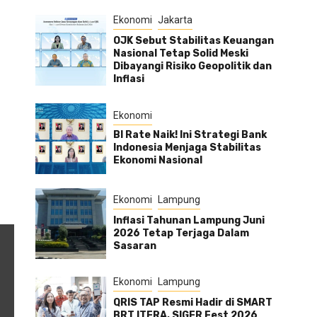
Ekonomi
Jakarta
OJK Sebut Stabilitas Keuangan
a
Nasional Tetap Solid Meski
Dibayangi Risiko Geopolitik dan
Inflasi
Ekonomi
BI Rate Naik! Ini Strategi Bank
Indonesia Menjaga Stabilitas
Ekonomi Nasional
Ekonomi
Lampung
Inflasi Tahunan Lampung Juni
2026 Tetap Terjaga Dalam
Sasaran
Ekonomi
Lampung
QRIS TAP Resmi Hadir di SMART
BRT ITERA, SIGER Fest 2026