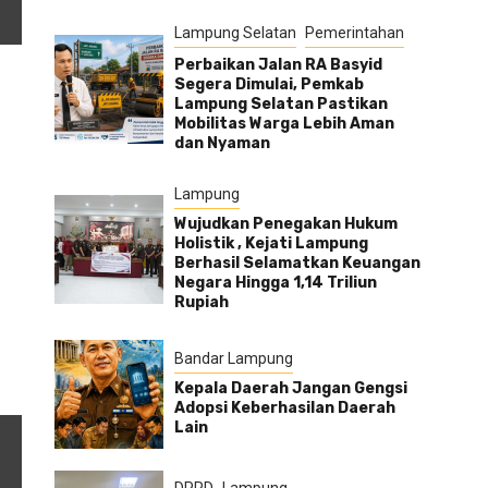
Lampung Selatan
Pemerintahan
Perbaikan Jalan RA Basyid
Segera Dimulai, Pemkab
Lampung Selatan Pastikan
Mobilitas Warga Lebih Aman
dan Nyaman
Lampung
Wujudkan Penegakan Hukum
Holistik , Kejati Lampung
Berhasil Selamatkan Keuangan
Negara Hingga 1,14 Triliun
Rupiah
Bandar Lampung
Kepala Daerah Jangan Gengsi
Adopsi Keberhasilan Daerah
Lain