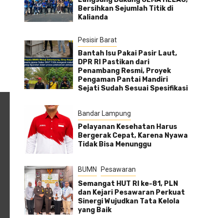
Bersihkan Sejumlah Titik di
Kalianda
Pesisir Barat
Bantah Isu Pakai Pasir Laut,
DPR RI Pastikan dari
Penambang Resmi, Proyek
Pengaman Pantai Mandiri
Sejati Sudah Sesuai Spesifikasi
Bandar Lampung
Pelayanan Kesehatan Harus
Bergerak Cepat, Karena Nyawa
Tidak Bisa Menunggu
BUMN
Pesawaran
Semangat HUT RI ke-81, PLN
dan Kejari Pesawaran Perkuat
Sinergi Wujudkan Tata Kelola
yang Baik