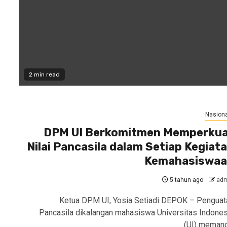
2 min read
Nasiona
DPM UI Berkomitmen Memperku
Nilai Pancasila dalam Setiap Kegiat
Kemahasiswaa
5 tahun ago
adm
Ketua DPM UI, Yosia Setiadi DEPOK – Penguat
Pancasila dikalangan mahasiswa Universitas Indones
(UI) meman