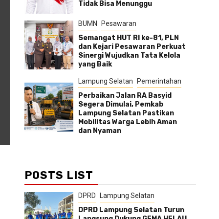
Tidak Bisa Menunggu
BUMN
Pesawaran
Semangat HUT RI ke-81, PLN
dan Kejari Pesawaran Perkuat
Sinergi Wujudkan Tata Kelola
yang Baik
Lampung Selatan
Pemerintahan
Perbaikan Jalan RA Basyid
Segera Dimulai, Pemkab
Lampung Selatan Pastikan
Mobilitas Warga Lebih Aman
dan Nyaman
POSTS LIST
DPRD
Lampung Selatan
DPRD Lampung Selatan Turun
Langsung Dukung GEMA HELAU,