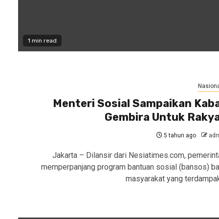
1 min read
Nasiona
Menteri Sosial Sampaikan Kab
Gembira Untuk Raky
5 tahun ago
adm
Jakarta – Dilansir dari Nesiatimes.com, pemerint
memperpanjang program bantuan sosial (bansos) ba
masyarakat yang terdampa