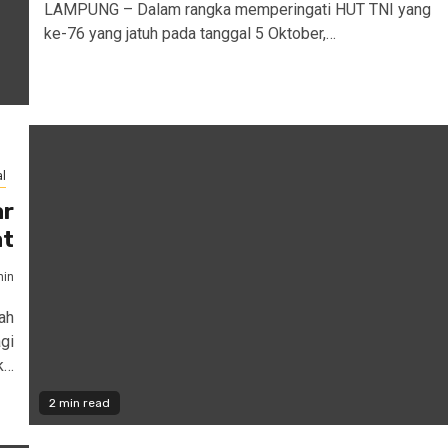
LAMPUNG – Dalam rangka memperingati HUT TNI yang
ke-76 yang jatuh pada tanggal 5 Oktober,…
l
ar
at
in
ah
gi
k…
2 min read