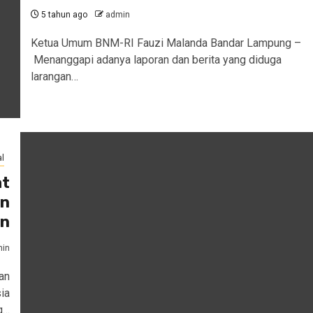
5 tahun ago
admin
Ketua Umum BNM-RI Fauzi Malanda Bandar Lampung –
Menanggapi adanya laporan dan berita yang diduga
larangan…
l
at
an
n
in
an
ia
g…