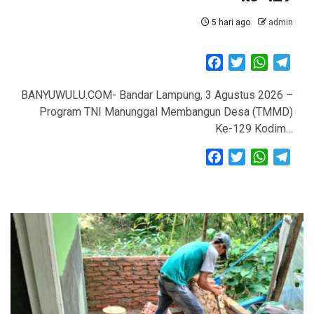
5 hari ago
admin
Facebook
Twitter
WhatsAp
Tele
BANYUWULU.COM- Bandar Lampung, 3 Agustus 2026 –
Program TNI Manunggal Membangun Desa (TMMD)
Ke-129 Kodim…
Facebook
Twitter
WhatsAp
Tele