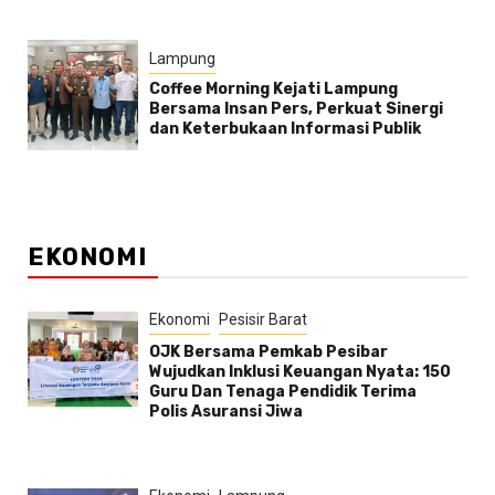
Lampung
Coffee Morning Kejati Lampung
Bersama Insan Pers, Perkuat Sinergi
dan Keterbukaan Informasi Publik
EKONOMI
Ekonomi
Pesisir Barat
OJK Bersama Pemkab Pesibar
Wujudkan Inklusi Keuangan Nyata: 150
Guru Dan Tenaga Pendidik Terima
Polis Asuransi Jiwa