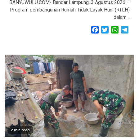
BANYUWULU.COM- Bandar Lampung, 3 Agustus 2026 –
Program pembangunan Rumah Tidak Layak Huni (RTLH)
dalam…
Facebook
Twitter
WhatsAp
Tele
2 min read