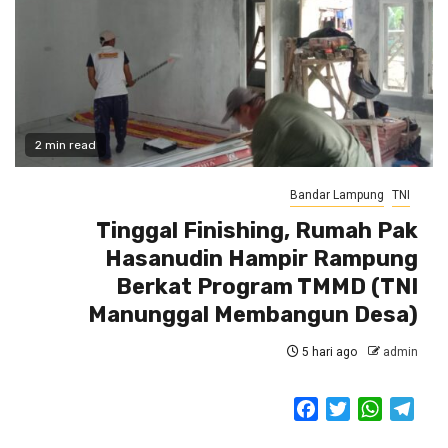
2 min read
Bandar Lampung
TNI
Tinggal Finishing, Rumah Pak
Hasanudin Hampir Rampung
Berkat Program TMMD (TNI
Manunggal Membangun Desa)
5 hari ago
admin
Facebook
Twitter
WhatsAp
Tele