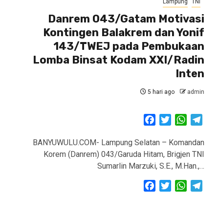
Lampung
TNI
Danrem 043/Gatam Motivasi
Kontingen Balakrem dan Yonif
143/TWEJ pada Pembukaan
Lomba Binsat Kodam XXI/Radin
Inten
5 hari ago
admin
Facebook
Twitter
WhatsAp
Tele
BANYUWULU.COM- Lampung Selatan – Komandan
Korem (Danrem) 043/Garuda Hitam, Brigjen TNI
Sumarlin Marzuki, S.E., M.Han.,…
Facebook
Twitter
WhatsAp
Tele