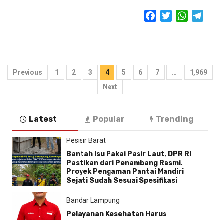
Facebook
Twitter
WhatsAp
Tele
Paginasi
Previous
1
2
3
4
5
6
7
…
1,969
pos
Next
Latest
Popular
Trending
Pesisir Barat
Bantah Isu Pakai Pasir Laut, DPR RI
Pastikan dari Penambang Resmi,
Proyek Pengaman Pantai Mandiri
Sejati Sudah Sesuai Spesifikasi
Bandar Lampung
Pelayanan Kesehatan Harus