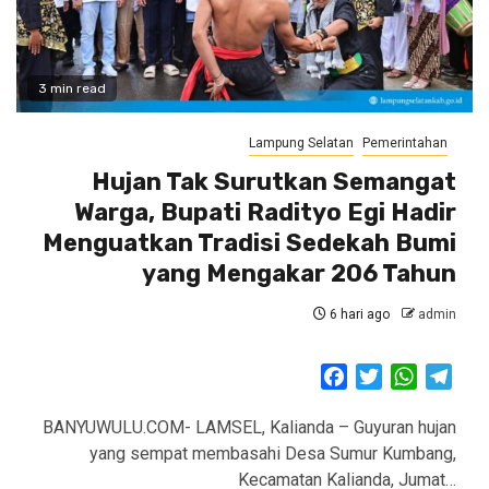
3 min read
Lampung Selatan
Pemerintahan
Hujan Tak Surutkan Semangat
Warga, Bupati Radityo Egi Hadir
Menguatkan Tradisi Sedekah Bumi
yang Mengakar 206 Tahun
6 hari ago
admin
Facebook
Twitter
WhatsAp
Tele
BANYUWULU.COM- LAMSEL, Kalianda – Guyuran hujan
yang sempat membasahi Desa Sumur Kumbang,
Kecamatan Kalianda, Jumat…