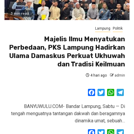
3 min read
Lampung
Politik
Majelis Ilmu Menyatukan
Perbedaan, PKS Lampung Hadirkan
Ulama Damaskus Perkuat Ukhuwah
dan Tradisi Keilmuan
4 hari ago
admin
Facebook
Twitter
WhatsAp
Tele
BANYUWULU.COM- Bandar Lampung, Sabtu — Di
tengah menguatnya tantangan dakwah dan beragamnya
dinamika umat, sebuah…
Facebook
Twitter
WhatsAp
Tele