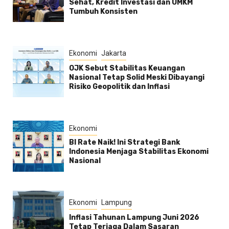
Sehat, Kredit Investasi dan UMKM
Tumbuh Konsisten
Ekonomi
Jakarta
OJK Sebut Stabilitas Keuangan
Nasional Tetap Solid Meski Dibayangi
Risiko Geopolitik dan Inflasi
Ekonomi
BI Rate Naik! Ini Strategi Bank
Indonesia Menjaga Stabilitas Ekonomi
Nasional
Ekonomi
Lampung
Inflasi Tahunan Lampung Juni 2026
Tetap Terjaga Dalam Sasaran