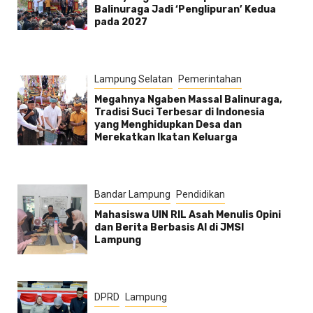
Balinuraga Jadi ‘Penglipuran’ Kedua
pada 2027
Lampung Selatan
Pemerintahan
Megahnya Ngaben Massal Balinuraga,
Tradisi Suci Terbesar di Indonesia
yang Menghidupkan Desa dan
Merekatkan Ikatan Keluarga
Bandar Lampung
Pendidikan
Mahasiswa UIN RIL Asah Menulis Opini
dan Berita Berbasis AI di JMSI
Lampung
DPRD
Lampung