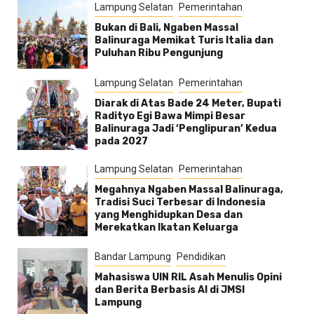
Lampung Selatan
Pemerintahan
Bukan di Bali, Ngaben Massal
Balinuraga Memikat Turis Italia dan
Puluhan Ribu Pengunjung
Lampung Selatan
Pemerintahan
Diarak di Atas Bade 24 Meter, Bupati
Radityo Egi Bawa Mimpi Besar
Balinuraga Jadi ‘Penglipuran’ Kedua
pada 2027
Lampung Selatan
Pemerintahan
Megahnya Ngaben Massal Balinuraga,
Tradisi Suci Terbesar di Indonesia
yang Menghidupkan Desa dan
Merekatkan Ikatan Keluarga
Bandar Lampung
Pendidikan
Mahasiswa UIN RIL Asah Menulis Opini
dan Berita Berbasis AI di JMSI
Lampung