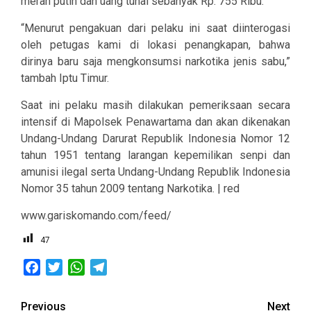
merah putih dan uang tunai sebanyak Rp. 755 Ribu.
“Menurut pengakuan dari pelaku ini saat diinterogasi
oleh petugas kami di lokasi penangkapan, bahwa
dirinya baru saja mengkonsumsi narkotika jenis sabu,”
tambah Iptu Timur.
Saat ini pelaku masih dilakukan pemeriksaan secara
intensif di Mapolsek Penawartama dan akan dikenakan
Undang-Undang Darurat Republik Indonesia Nomor 12
tahun 1951 tentang larangan kepemilikan senpi dan
amunisi ilegal serta Undang-Undang Republik Indonesia
Nomor 35 tahun 2009 tentang Narkotika. | red
www.gariskomando.com/feed/
47
Facebook
Twitter
WhatsApp
Telegram
Post
Previous
Next