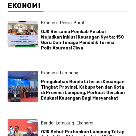
EKONOMI
Ekonomi
Pesisir Barat
OJK Bersama Pemkab Pesibar
Wujudkan Inklusi Keuangan Nyata: 150
Guru Dan Tenaga Pendidik Terima
Polis Asuransi Jiwa
Ekonomi
Lampung
Pengukuhan Bunda Literasi Keuangan
Tingkat Provinsi, Kabupaten dan Kota
di Provinsi Lampung, Perkuat Gerakan
Edukasi Keuangan Bagi Masyarakat
Bandar Lampung
Ekonomi
OJK Sebut Perbankan Lampung Tetap