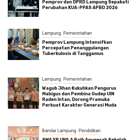
Pemprov dan DPRD Lampung Sepakati
Perubahan KUA-PPAS APBD 2026
Lampung
Pemerintahan
Pemprov Lampung Intensifkan
Percepatan Penanggulangan
Tuberkulosis di Tanggamus
Lampung
Pemerintahan
Wagub Jihan Kukuhkan Pengurus
Mabigus dan Pembina Gudep UIN
Raden Intan, Dorong Pramuka
Perkuat Karakter Generasi Muda
Bandar Lampung
Pendidikan
SMA YP UNILA Raih Anugerah Sekolah