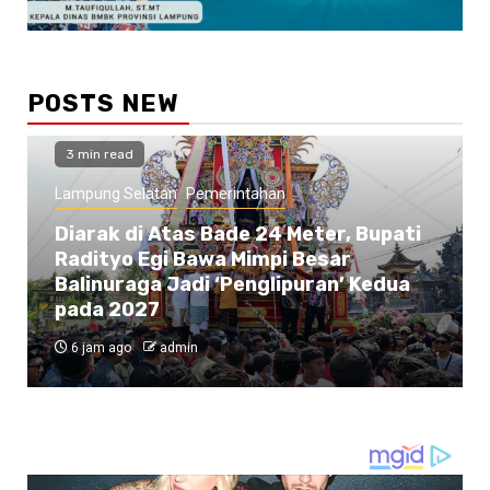
POSTS NEW
3 min read
Lampung Selatan
Pemerintahan
Diarak di Atas Bade 24 Meter, Bupati
Radityo Egi Bawa Mimpi Besar
Balinuraga Jadi ‘Penglipuran’ Kedua
pada 2027
6 jam ago
admin