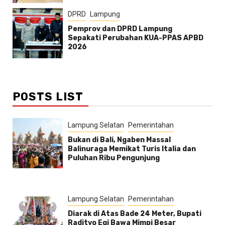
DPRD
Lampung
Pemprov dan DPRD Lampung
Sepakati Perubahan KUA-PPAS APBD
2026
POSTS LIST
Lampung Selatan
Pemerintahan
Bukan di Bali, Ngaben Massal
Balinuraga Memikat Turis Italia dan
Puluhan Ribu Pengunjung
Lampung Selatan
Pemerintahan
Diarak di Atas Bade 24 Meter, Bupati
Radityo Egi Bawa Mimpi Besar